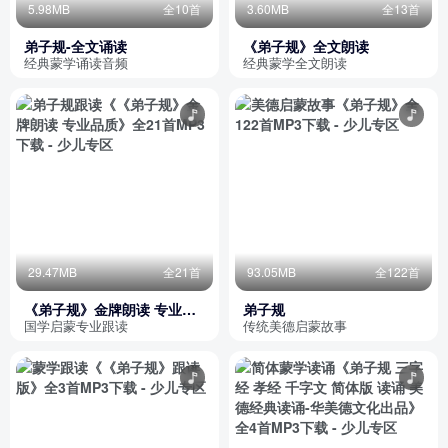
5.98MB
全10首
3.60MB
全13首
弟子规-全文诵读
《弟子规》全文朗读
经典蒙学诵读音频
经典蒙学全文朗读
29.47MB
全21首
93.05MB
全122首
《弟子规》金牌朗读 专业品
弟子规
质
国学启蒙专业跟读
传统美德启蒙故事