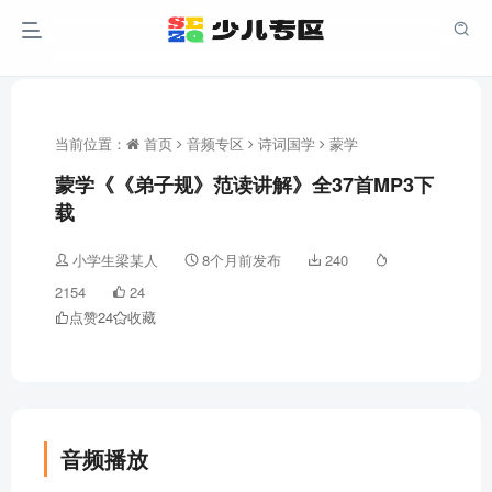
当前位置：
首页
音频专区
诗词国学
蒙学
蒙学《《弟子规》范读讲解》全37首MP3下
载
小学生梁某人
8个月前发布
240
2154
24
点赞
24
收藏
音频播放