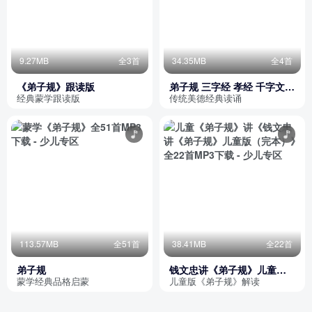
9.27MB
全3首
34.35MB
全4首
《弟子规》跟读版
弟子规 三字经 孝经 千字文
简体版 读诵 美德经典读诵-华
经典蒙学跟读版
传统美德经典读诵
美德文化出品
113.57MB
全51首
38.41MB
全22首
弟子规
钱文忠讲《弟子规》儿童版
（完本）
蒙学经典品格启蒙
儿童版《弟子规》解读