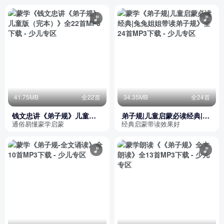
41.75MB
全22首
34.35MB
全24首
钱文忠讲《弟子规》儿童版
弟子规|儿童启蒙必读经典|兔
（完本）
兔姐姐带读弟子规
通俗易懂蒙学启蒙
经典启蒙带读效果好