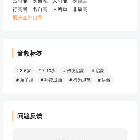
己有能，勿自私；人有能，勿轻訾
行高者，名自高，人所重，非貌高
凡是人，皆须爱，天同覆，地同载
展开全部目录
无心非，名为错；有心非，名为恶
闻过怒，闻誉乐，损友来，益友却
惟德学，惟才艺，不如人，当自励
见人善，即思齐，纵去远，以渐跻
音频标签
凡道字，重且舒，勿急疾，勿模糊
见未真，勿轻言；知未的，勿轻传
# 3-6岁
# 7-10岁
# 传统启蒙
# 启蒙
凡出言，信为先，诈与妄，奚可焉
# 弟子规
# 熟读成诵
# 行为规范
# 讲解
用人物，须明求；倘不问，即为偷
将入门，问孰存；将上堂，声必扬
事勿忙，忙多错。勿畏难，勿轻略
缓揭帘，勿有声。宽转弯，勿触棱
问题反馈
步从容，立端正，揖深圆，拜恭敬
对饮食，勿拣择，食适可，勿过则
冠必正，纽必结，袜与履，俱紧切