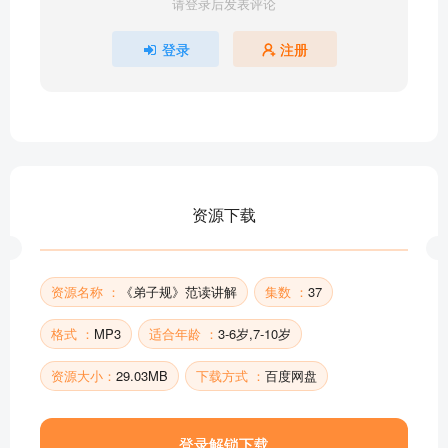
请登录后发表评论
朝起早，夜眠迟，老易至，惜此时
事诸父，如事父；事诸兄，如事弟子规兄
登录
注册
尊长前，声要低，低不闻，却非宜
长者立，幼勿坐；长者坐，命乃坐
路遇长，疾趋揖；长无言，退恭立
称尊长，勿呼名，对尊长，勿见能
或饮食，或坐走，长者先，幼者后
兄道友，弟道恭
资源下载
丧三年，常悲咽
亲有疾，药先尝
部分目录展示 ▶ 下载后解锁 37 首完整音频
资源名称 ：
《弟子规》范读讲解
集数 ：
37
格式 ：
MP3
适合年龄 ：
3-6岁,7-10岁
资源大小：
29.03MB
下载方式 ：
百度网盘
登录解锁下载