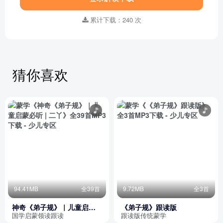
累计下载：240 次
猜你喜欢
94.41MB
全39首
9.72MB
全3首
神奇《弟子规》｜儿童启蒙
《弟子规》跟读版
必听 | 二丫
国学启蒙领读跟读
跟读版传统蒙学