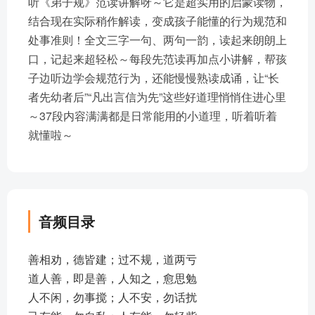
听《弟子规》范读讲解呀～它是超实用的启蒙读物，
结合现在实际稍作解读，变成孩子能懂的行为规范和
处事准则！全文三字一句、两句一韵，读起来朗朗上
口，记起来超轻松～每段先范读再加点小讲解，帮孩
子边听边学会规范行为，还能慢慢熟读成诵，让“长
者先幼者后”“凡出言信为先”这些好道理悄悄住进心里
～37段内容满满都是日常能用的小道理，听着听着
就懂啦～
音频目录
善相劝，德皆建；过不规，道两亏
道人善，即是善，人知之，愈思勉
人不闲，勿事搅；人不安，勿话扰