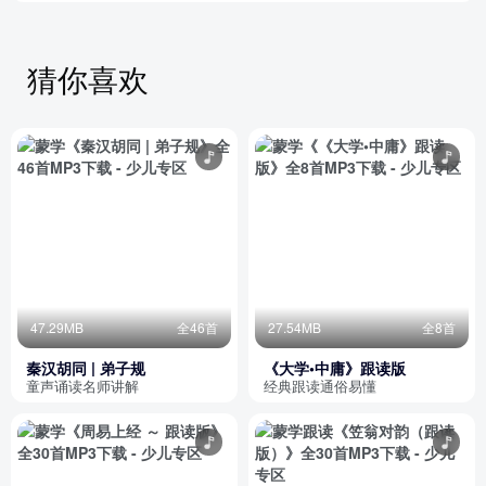
猜你喜欢
47.29MB
全46首
27.54MB
全8首
秦汉胡同 | 弟子规
《大学•中庸》跟读版
童声诵读名师讲解
经典跟读通俗易懂