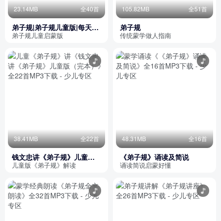
23.14MB
全40首
105.82MB
全51首
弟子规|弟子规儿童版|每天学
弟子规
习弟子规
弟子规儿童启蒙版
传统蒙学做人指南
38.41MB
全22首
48.31MB
全16首
钱文忠讲《弟子规》儿童版
《弟子规》诵读及简说
（完本）
儿童版《弟子规》解读
诵读简说启蒙好懂