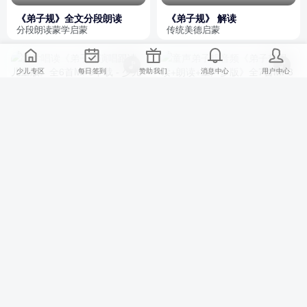
《弟子规》全文分段朗读
《弟子规》 解读
分段朗读蒙学启蒙
传统美德启蒙
少儿专区
每日签到
赞助我们
消息中心
用户中心
52.73MB
全6首
27.38MB
全7首
弟子规演唱跟读儿童版
弟子规跟读+朗读+童声多版
演唱跟读学弟子规
多版童声弟子规音频