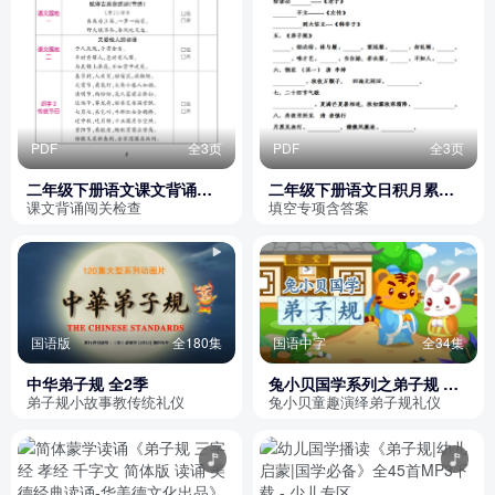
PDF
全3页
PDF
全3页
二年级下册语文课文背诵闯
二年级下册语文日积月累填
关表（人教版）
空专项训练（含答案）
课文背诵闯关检查
填空专项含答案
国语版
全180集
国语中字
全34集
中华弟子规 全2季
兔小贝国学系列之弟子规 第
一季
弟子规小故事教传统礼仪
兔小贝童趣演绎弟子规礼仪