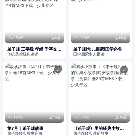
34.35MB
全4首
38.02MB
全45首
弟子规 三字经 孝经 千字文
弟子规|幼儿启蒙|国学必备
简体版 读诵 美德经典读诵-华
传统美德经典读诵
国学启蒙多人播读
美德文化出品
42.19MB
全16首
79.67MB
全85首
第7月｜弟子规故事
《弟子规》里的经典小故事|
晚安故事|睡前故事（免费
弟子规经典故事启蒙
弟子规经典睡前故事