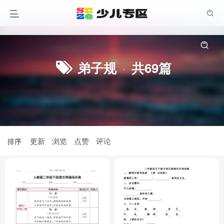
弟子规
共69篇
更新
浏览
点赞
评论
排序