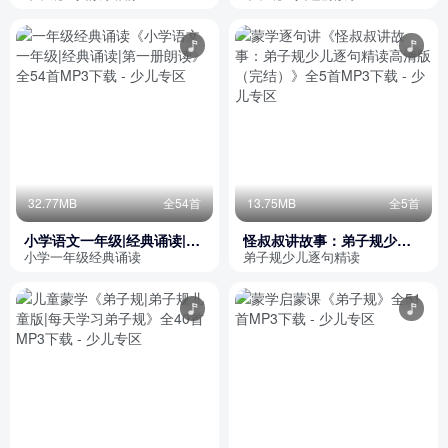
32.77MB
全54首
13.75MB
全5首
小学语文一年级|经典诵读|第
怪叔叔讲故事：弟子规少儿
一册朗读
逐句精读高清版（完结）
小学一年级经典诵读
弟子规少儿逐句精读