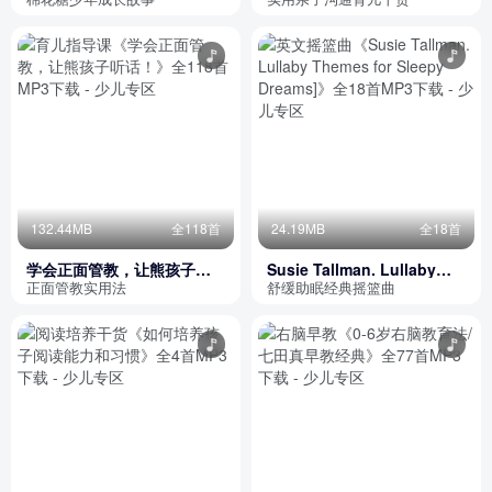
132.44MB
全118首
24.19MB
全18首
学会正面管教，让熊孩子听
Susie Tallman. Lullaby
话！
Themes for Sleepy
正面管教实用法
舒缓助眠经典摇篮曲
Dreams]