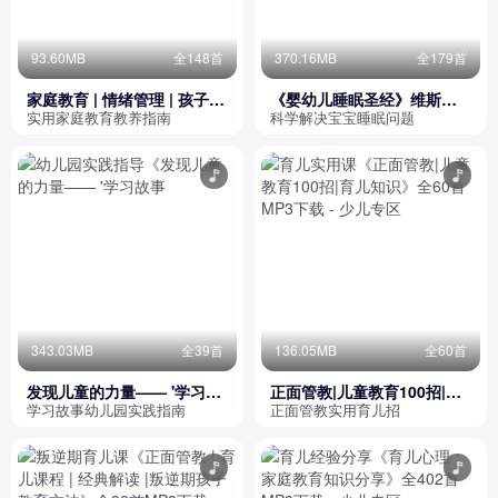
93.60MB
全148首
370.16MB
全179首
家庭教育 | 情绪管理 | 孩子越
《婴幼儿睡眠圣经》维斯布
来越焦虑怎么办
朗
实用家庭教育教养指南
科学解决宝宝睡眠问题
343.03MB
全39首
136.05MB
全60首
发现儿童的力量—— '学习故
正面管教|儿童教育100招|育
事"在中国幼儿园的实践
儿知识
学习故事幼儿园实践指南
正面管教实用育儿招