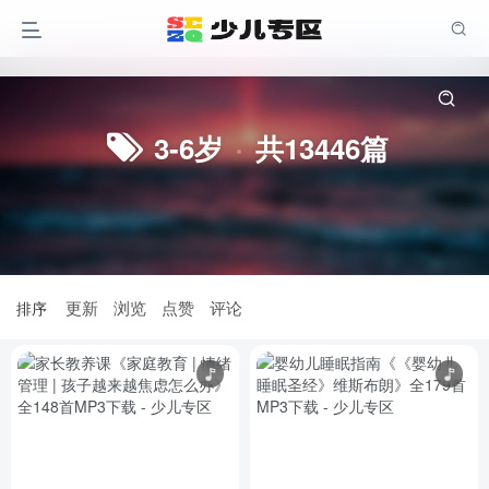
3-6岁
共13446篇
更新
浏览
点赞
评论
排序