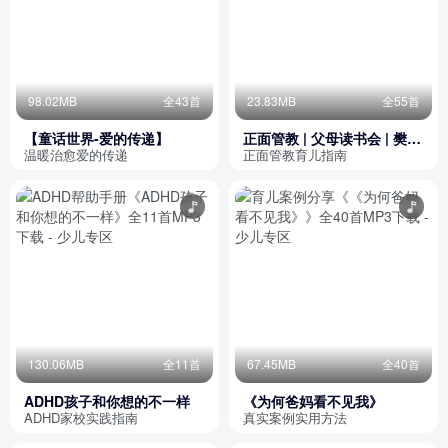
98.02MB
全43首
23.83MB
全55首
【童话世界-爱的传递】
正面管教 | 父母读书会 | 樊登
推荐 | 儿童心理学
温暖治愈爱的传递
正面管教育儿指南
130.06MB
全11首
67.45MB
全40首
ADHD孩子和你想的不一样
《为何爸妈看不见我》
ADHD家校实践指南
真实案例实用方法