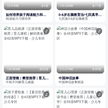
12.07MB
全4首
153.32MB
全77首
如何培养孩子阅读能力和习
0-6岁右脑教育法/七田真早教
惯
经典
阅读能力习惯培养
七田真0-6岁右脑教育
126.80MB
全62首
315.57MB
全45首
正面管教 | 樊登推荐 | 育儿课
中国神话故事
程 | 解码青春期
不吼不叫解育儿难题
中国神话故事精选