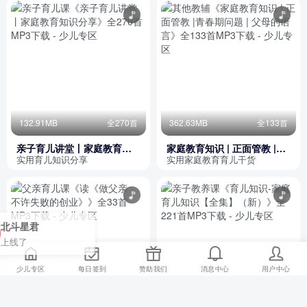
132.91MB
全270首
362.63MB
全133首
亲子育儿讲堂丨家庭教育知
家庭教育知识 | 正面管教 |青
识分享
春期问题 | 父母的语言
实用育儿知识分享
实用家庭教育育儿干货
少儿专区
每日签到
赞助我们
消息中心
用户中心
164.78MB
全33首
203.13MB
全221首