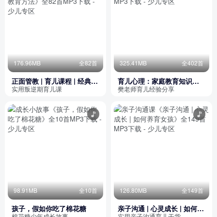
176.96MB
全82首
325.41MB
全402首
正面管教 | 育儿课程 | 经典解
育儿心理：家庭教育知识分
读 |叛逆期孩子教育方法
享
实用叛逆期育儿课
樊老师育儿经验分享
98.91MB
全10首
126.80MB
全149首
孩子，假如你吃了棉花糖
亲子沟通 | 心灵成长 | 如何养
育女孩
棉花糖少年成长故事
实用亲子沟通育儿干货