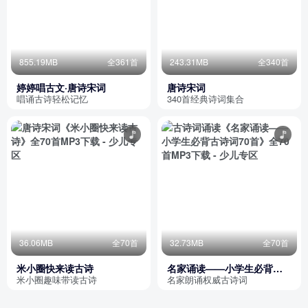
855.19MB
全361首
243.31MB
全340首
婷婷唱古文·唐诗宋词
唐诗宋词
唱诵古诗轻松记忆
340首经典诗词集合
36.06MB
全70首
32.73MB
全70首
米小圈快来读古诗
名家诵读——小学生必背古
诗词70首
米小圈趣味带读古诗
名家朗诵权威古诗词