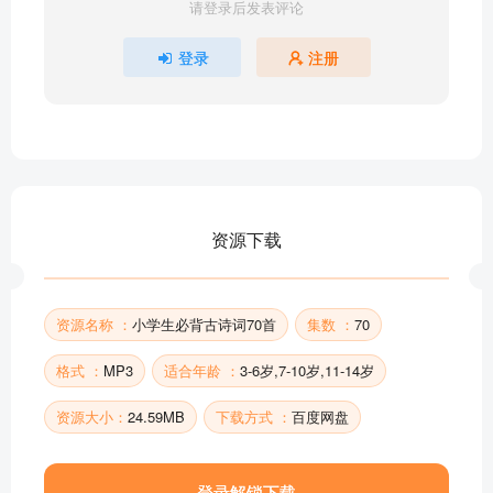
请登录后发表评论
22.别董大
23.绝句（两个黄鹂鸣翠柳）
登录
注册
24.春夜喜雨
25.绝句（迟日江山丽）
26.江畔独步寻花
27.枫桥夜泊
28.游子吟
29.江雪
资源下载
30.渔歌子
部分目录展示 ▶ 下载后解锁 70 首完整音频
资源名称 ：
小学生必背古诗词70首
集数 ：
70
格式 ：
MP3
适合年龄 ：
3-6岁,7-10岁,11-14岁
资源大小：
24.59MB
下载方式 ：
百度网盘
登录解锁下载