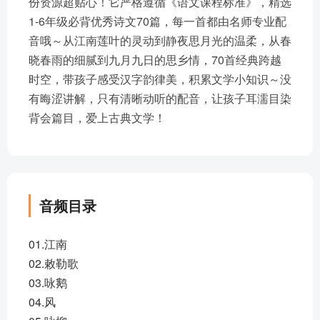
份资源超贴心！它严格遵循《语文课程标准》，精选
1-6年级必背优秀诗文70篇，每一首都由名师专业配
音哦～从江南莲叶的灵动到静夜思月光的温柔，从春
晓春雨的细腻到九月九日的思乡情，70首经典跨越
时空，带孩子感受汉字韵律美，积累文学小知识～没
有晦涩讲解，只有清晰动听的配音，让孩子耳濡目染
背会篇目，爱上古典文学！
音频目录
01.江南
02.敕勒歌
03.咏鹅
04.风