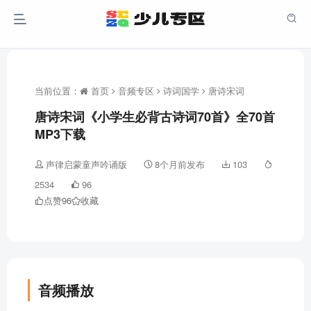
当前位置：
首页
音频专区
诗词国学
唐诗宋词
唐诗宋词《小学生必背古诗词70首》全70首
MP3下载
声律启蒙童声吟诵版
8个月前发布
103
2534
96
点赞
96
收藏
音频播放