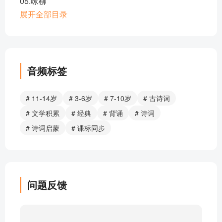
05.咏柳
06.凉州词（黄河远上白云间）
展开全部目录
07.登鹳雀楼
08.春晓
09.凉州词（葡萄美酒夜光杯）
10.出塞
音频标签
11.芙蓉楼送辛渐
12.鹿柴
# 11-14岁
# 3-6岁
# 7-10岁
# 古诗词
13.送元二使安西
# 文学积累
# 经典
# 背诵
# 诗词
14.九月九日忆山东兄弟
# 诗词启蒙
# 课标同步
15.静夜思
16.古朗月行
17.望庐山瀑布
18.赠汪伦
问题反馈
19.黄鹤楼送孟浩然之广陵
20.早发白帝城
21.望天门山