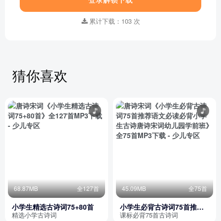
累计下载：103 次
猜你喜欢
68.87MB
全127首
45.09MB
全75首
小学生精选古诗词75+80首
小学生必背古诗词75首推荐
语文必读必背小学生古诗唐
精选小学古诗词
课标必背75首古诗词