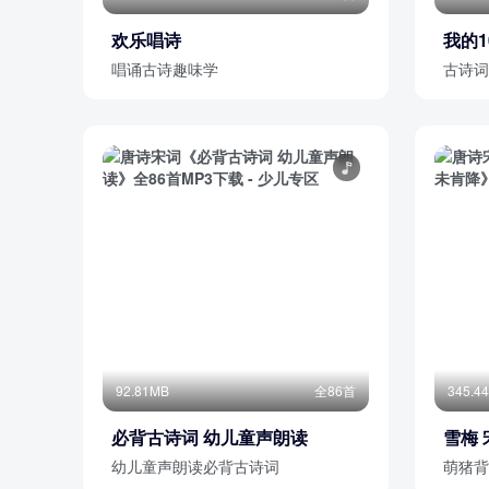
欢乐唱诗
我的1
唱诵古诗趣味学
古诗词
92.81MB
全86首
345.4
必背古诗词 幼儿童声朗读
雪梅 
幼儿童声朗读必背古诗词
萌猪背