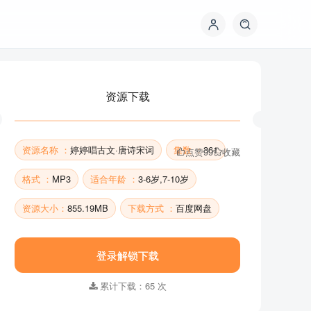
资源下载
资源名称 ：
婷婷唱古文·唐诗宋词
集数 ：
361
点赞
99
收藏
格式 ：
MP3
适合年龄 ：
3-6岁,7-10岁
资源大小：
855.19MB
下载方式 ：
百度网盘
资源下载
登录解锁下载
累计下载：65 次
资源名称 ：
婷婷唱古文·唐诗宋词
集数 ：
361