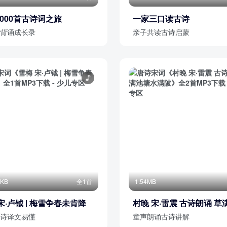
000首古诗词之旅
一家三口读古诗
背诵成长录
亲子共读古诗启蒙
4KB
全1首
1.54MB
宋·卢钺 | 梅雪争春未肯降
村晚 宋·雷震 古诗朗诵 草
水满陂
诗译文易懂
童声朗诵古诗讲解