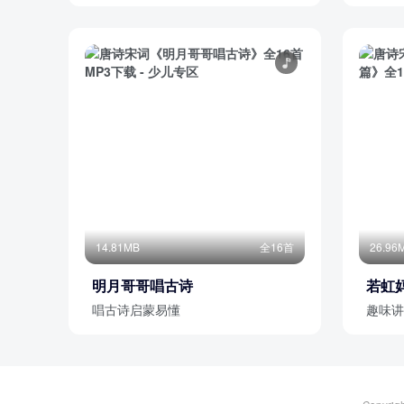
14.81MB
全16首
26.96
明月哥哥唱古诗
若虹
唱古诗启蒙易懂
趣味讲