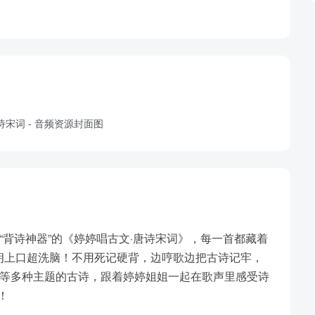
“背诗神器”的《婷婷唱古文·唐诗宋词》，每一首都藏着
朗上口超洗脑！不用死记硬背，边哼歌边把古诗记牢，
学等多种主题的古诗，跟着婷婷姐姐一起在歌声里感受诗
！