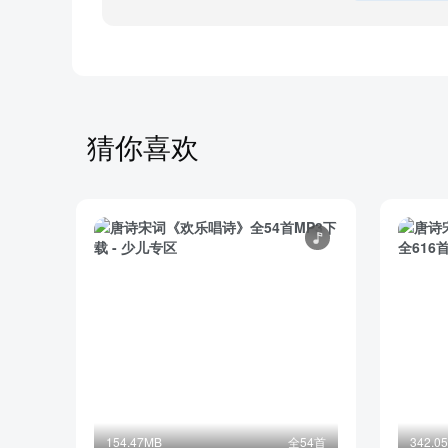
开心果（写给自闭症儿童的歌）
婷婷唱古文-行路难-唐-李白
【节气推荐】婷婷唱古文-沁园春·雪-毛泽东
婷婷唱古文-伯牙鼓琴
【节气推荐】婷婷唱古文-雪梅-宋-卢钺
猜你喜欢
婷婷唱古文-诗经·采苓
【安全教育】平安拍手歌
婷婷唱古文-南安军
部分目录展示 ▶ 下载后解锁 361 首完整音频
154.47MB
全54首
342.0