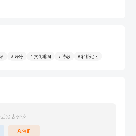
全球吧
唱诵
# 婷婷
# 文化熏陶
# 诗教
# 轻松记忆
的歌
录后发表评论
注册