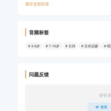
弟子规（节选五）
展开全部目录
弟子规（节选四）
弟子规（节选三）
弟子规（节选二）
弟子规（节选一）
音频标签
小知音
【知心话】2023 加入中华诗教合唱团 一起唱响
# 3-6岁
# 7-10岁
# 古诗
# 古诗启蒙
# 
【儿童歌曲创作】婷婷姐姐教你用音乐唱响自己
【节日推荐】婷婷唱古文-诗经·摽有梅
婷婷唱古文-满江红·写怀-宋-岳飞
婷婷唱古文-春节谣
问题反馈
婷婷唱古文-约客-宋-赵师秀
婷婷唱古文-劝学-荀子-先秦
婷婷唱课文-传统节日
请登
婷婷唱古文-春日-宋-朱熹
婷婷唱古文-元日-宋-王安石
登录
婷婷唱古文-诗经·山有扶苏