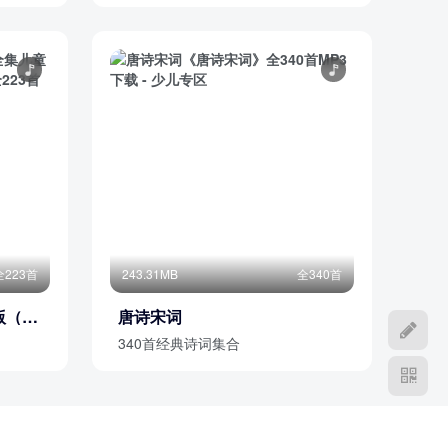
全223首
243.31MB
全340首
版（含
唐诗宋词
340首经典诗词集合