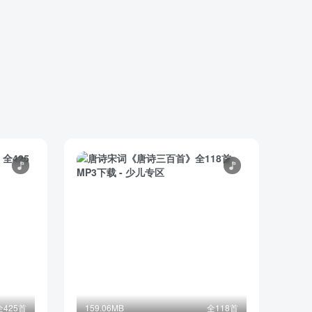
全425首
159.06MB
全118首