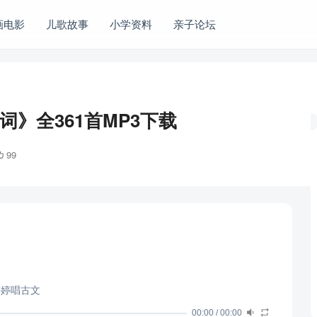
画电影
儿歌故事
小学资料
亲子论坛
》全361首MP3下载
99
 婷婷唱古文
00:00
/
00:00