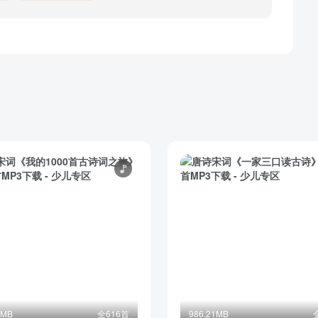
5MB
全616首
986.21MB