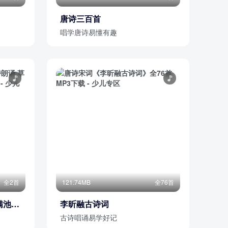
唐诗三百首
唱学唐诗易懂有趣
全2首
121.74MB
全76首
满池塘
李昕融古诗词
古诗唱诵易学好记