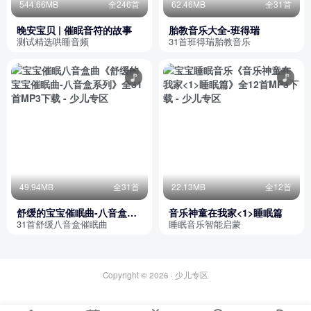
544.66MB
全246首
62.46MB
全31首
晚安宝贝 | 催眠音符的故事
胎教音乐大全-班得瑞
测试精选哄睡音频
31首班得瑞胎教音乐
49.94MB
全31首
22.13MB
全12首
舒缓的宝宝催眠曲-八音盒系
音乐神童在我家<1>睡眠篇
列
31首舒缓八音盒催眠曲
睡眠音乐智能启蒙
Copyright © 2026 ·
少儿专区