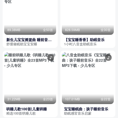
89.38MB
全50首
828.59MB
全30首
新生儿宝宝摇篮曲 睡前音乐
【宝宝睡香香】助眠音乐
八音盒催眠
舒缓催眠助宝宝安睡
1小时八音盒助眠音乐
31.22MB
全23首
107.01MB
全22首
哄睡儿歌100首|儿童哄睡
宝宝睡眠曲：孩子睡前音乐
精选100首哄睡儿歌
助眠感官音乐启蒙