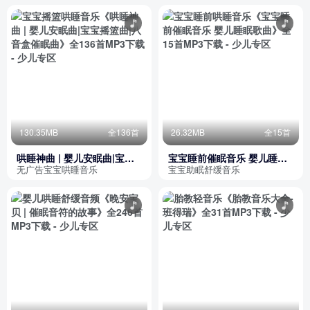
130.35MB
全136首
26.32MB
全15首
哄睡神曲 | 婴儿安眠曲|宝宝
宝宝睡前催眠音乐 婴儿睡眠
摇篮曲|八音盒催眠曲
歌曲
无广告宝宝哄睡音乐
宝宝助眠舒缓音乐