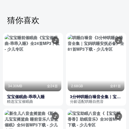
猜你喜欢
34.30MB
全24首
2.68GB
全81首
宝宝催眠曲-乖乖入睡
3分钟哄睡白噪音全集｜宝妈
哄睡安抚必备
精选宝宝催眠曲
分龄适配哄睡自然音