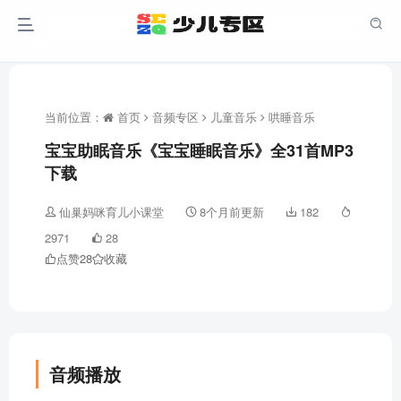
当前位置：
首页
音频专区
儿童音乐
哄睡音乐
宝宝助眠音乐《宝宝睡眠音乐》全31首MP3
下载
仙巢妈咪育儿小课堂
8个月前更新
182
2971
28
点赞
28
收藏
音频播放