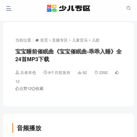
当前位置：
首页
音频专区
儿童音乐
儿歌
宝宝睡前催眠曲《宝宝催眠曲-乖乖入睡》全
24首MP3下载
兵者本色
8个月前发布
92
2392
12
点赞
12
收藏
音频播放