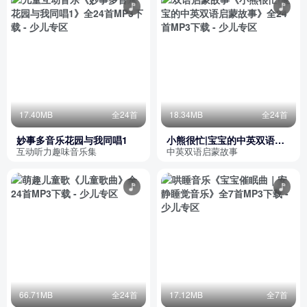
17.40MB
全24首
18.34MB
全24首
妙事多音乐花园与我同唱1
小熊很忙|宝宝的中英双语启
蒙故事
互动听力趣味音乐集
中英双语启蒙故事
66.71MB
全24首
17.12MB
全7首