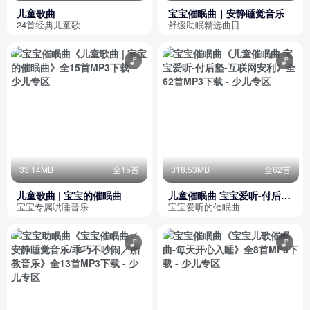
儿童歌曲
宝宝催眠曲｜安静睡觉音乐
24首经典儿童歌
舒缓助眠精选曲目
33.14MB
全15首
318.53MB
全62首
儿童歌曲 | 宝宝的催眠曲
儿童催眠曲 宝宝爱听-付后
坚-互联网安利
宝宝专属哄睡音乐
宝宝爱听的催眠曲