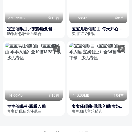
870.76MB
全13首
11.68MB
全8首
宝宝催眠曲／安静睡觉音乐/
宝宝儿歌催眠曲-每天开心入
乖巧不吵闹／胎教音乐
睡
助眠胎教轻音乐集合
实用宝宝催眠曲
14.60MB
全10首
143.88MB
全64首
宝宝催眠曲-乖乖入睡
宝宝催眠曲-乖乖入睡|宝妈创
业
宝宝助眠精选催眠曲
宝宝助眠音乐精选