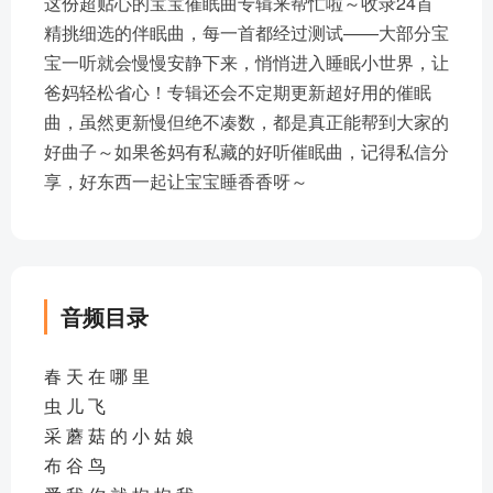
这份超贴心的宝宝催眠曲专辑来帮忙啦～收录24首
精挑细选的伴眠曲，每一首都经过测试——大部分宝
宝一听就会慢慢安静下来，悄悄进入睡眠小世界，让
爸妈轻松省心！专辑还会不定期更新超好用的催眠
曲，虽然更新慢但绝不凑数，都是真正能帮到大家的
好曲子～如果爸妈有私藏的好听催眠曲，记得私信分
享，好东西一起让宝宝睡香香呀～
音频目录
春 天 在 哪 里
虫 儿 飞
采 蘑 菇 的 小 姑 娘
布 谷 鸟