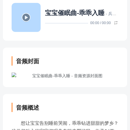
宝宝催眠曲-乖乖入睡
- 兵者本色
00:00
/
00:00
音频封面
音频概述
想让宝宝告别睡前哭闹，乖乖钻进甜甜的梦乡？