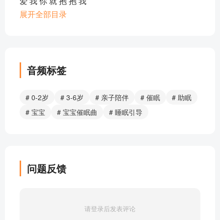
爱 我 你 就 抱 抱 我
我 的 好 妈 妈
展开全部目录
催眠曲 白 狗 黑 狗
催眠曲 阿 凡 提 大 叔 亚 克 西
催眠曲 A B C song
催眠曲-摇篮曲
音频标签
催眠曲-摇啊摇
催眠曲-我亲爱的孩子
# 0-2岁
# 3-6岁
# 亲子陪伴
# 催眠
# 助眠
催眠曲-我的小星星
# 宝宝
# 宝宝催眠曲
# 睡眠引导
催眠曲-亲亲宝贝
催眠曲-我 的 小 星 星
催眠曲-亲 亲 宝 贝
催眠曲-母 亲 之 子
问题反馈
催眠曲-梦 中 小 星 星
催眠曲-妈 妈 好
催眠曲-妈 妈 ，我 想 你 了
请登录后发表评论
催眠曲- 乖 乖 睡