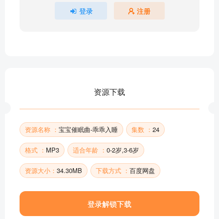
催眠曲 - 月儿明 风儿静
登录
注册
催眠曲 - 小宝贝快快睡
催眠曲 - 睡吧，宝贝
部分目录展示 ▶ 下载后解锁 24 首完整音频
资源下载
资源名称 ：
宝宝催眠曲-乖乖入睡
集数 ：
24
格式 ：
MP3
适合年龄 ：
0-2岁,3-6岁
资源大小：
34.30MB
下载方式 ：
百度网盘
登录解锁下载