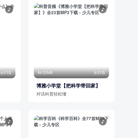
全23首
86.52MB
全23首
博雅小学堂【把科学带回家】
对话科普轻松懂