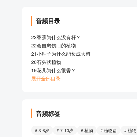
音频目录
23香蕉为什么没有籽？
22会自愈伤口的植物
21小种子为什么能长成大树
20石头状植物
19花儿为什么很香？
18贮水树
展开全部目录
17花儿为什么有各种颜色？
16最高的树
15水是怎么上到树顶的？
14最小的植物
音频标签
13植物吃什么？
12最重的木材
# 3-6岁
# 7-10岁
# 植物
# 植物篇
# 植
11为什么树剥了皮会枯死？