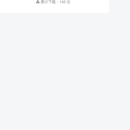
累计下载：143 次
集数 ：
23
格式 ：
MP3
适合年龄 ：
3-6岁,7-10岁
资源大小：
12.92MB
下载方式 ：
百度网盘
登录解锁下载
累计下载：143 次