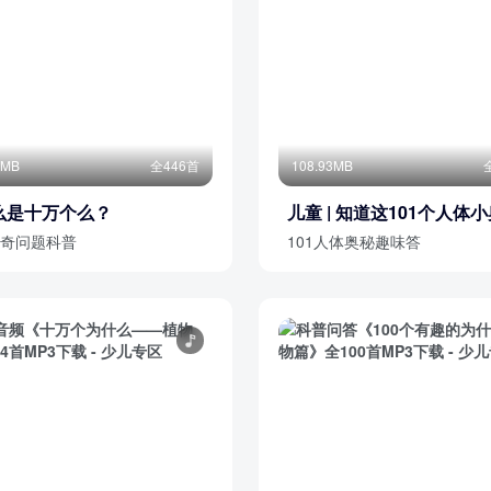
3MB
全446首
108.93MB
么是十万个么？
儿童 | 知道这101个人体
秘，你就厉害啦
奇问题科普
101人体奥秘趣味答