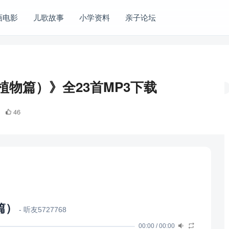
画电影
儿歌故事
小学资料
亲子论坛
物篇）》全23首MP3下载
46
篇）
- 听友5727768
00:00
/
00:00