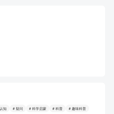
物认知
# 疑问
# 科学启蒙
# 科普
# 趣味科普