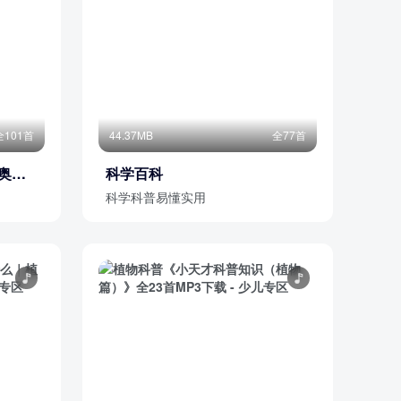
全101首
44.37MB
全77首
小奥
科学百科
科学科普易懂实用