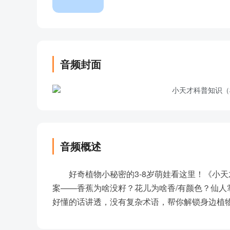
音频封面
音频概述
好奇植物小秘密的3-8岁萌娃看这里！《小
案——香蕉为啥没籽？花儿为啥香/有颜色？仙
好懂的话讲透，没有复杂术语，帮你解锁身边植