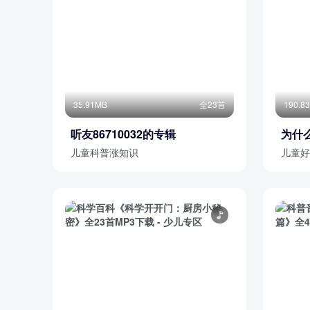
35.91MB
全23首
190.8
听友86710032的专辑
为什
儿童科普涨知识
儿童好