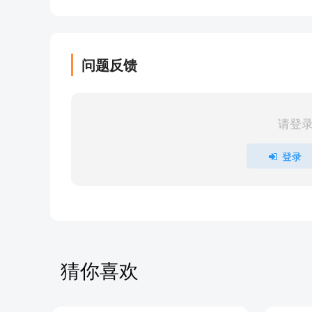
10轻木
09为什么立着生长的植物多？
08净水树
问题反馈
07树木是怎样过冬的？
06会下雨的树
05黑色花为什么稀少？
请登
04狮树
03花儿为什么向着太阳？
登录
02味精树
01为什么仙人掌在沙漠里能生存？
部分目录展示 ▶ 下载后解锁 23 首完整音频
猜你喜欢