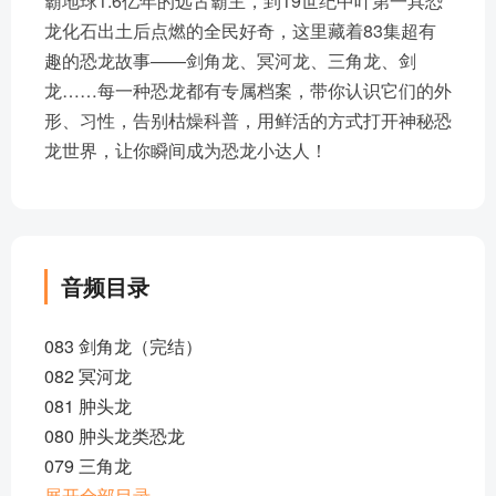
霸地球1.6亿年的远古霸主，到19世纪中叶第一具恐
龙化石出土后点燃的全民好奇，这里藏着83集超有
趣的恐龙故事——剑角龙、冥河龙、三角龙、剑
龙……每一种恐龙都有专属档案，带你认识它们的外
形、习性，告别枯燥科普，用鲜活的方式打开神秘恐
龙世界，让你瞬间成为恐龙小达人！
音频目录
083 剑角龙（完结）
082 冥河龙
081 肿头龙
080 肿头龙类恐龙
079 三角龙
078 戟龙
展开全部目录