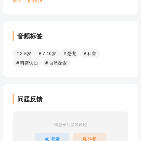
077 尖角龙
076 原角龙
075 鹦鹉龙
074 角龙类恐龙
音频标签
073 沱江龙
072 钉状龙
# 3-6岁
# 7-10岁
# 恐龙
# 科普
071 剑龙
# 科普认知
# 自然探索
070 华阳龙
069 剑龙类恐龙
068 包头龙
067 埃德蒙顿甲龙
问题反馈
066 敏迷龙
065 蜥结龙
064 小盾龙
请登录后发表评论
063 棱背龙
062 甲龙类恐龙
登录
注册