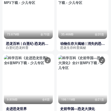
73.67MB
全70首
35.46MB
全20首
恐龙百科 | 白垩纪-恐龙的极
动物生存大揭秘 | 消失的恐龙
盛时代
世界
白垩纪恐龙科普
恐龙生存科普揭秘
9.80MB
全6首
199.11MB
全21首
走进恐龙世界
史前帝国—恐龙大演化