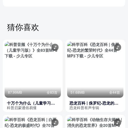
猜你喜欢
87.99MB
全83首
51.68MB
全44首
十万个为什么（儿童学习
恐龙百科 | 侏罗纪-恐龙的繁
版）
荣时代
科普启蒙通俗易懂
恐龙科普有声专辑