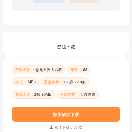
061 长春龙
060 副龙栉龙
059 兰伯龙
058 盔龙
057 慈母龙
056 埃德蒙托龙
资源下载
055 豪勇龙
054 棱齿龙
部分目录展示 ▶ 下载后解锁 83 首完整音频
资源名称 ：
恐龙世界大百科
集数 ：
83
格式 ：
MP3
适合年龄 ：
3-6岁,7-10岁
资源大小：
249.30MB
下载方式 ：
百度网盘
登录解锁下载
累计下载：59 次