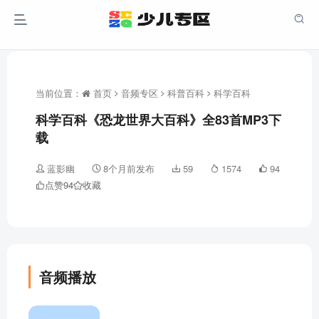
当前位置：
首页
音频专区
科普百科
科学百科
科学百科《恐龙世界大百科》全83首MP3下
载
蓝影幽
8个月前发布
59
1574
94
点赞
94
收藏
音频播放