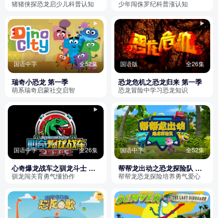
季
猪猪侠探恐龙启少儿科普认知
少年闯侏罗纪科普涨认知
国语中字
全52集
国语版
全26集
瑞奇小恐龙 第一季
恐龙危机之恐龙归来 第一季
萌系瑞奇启蒙社交启智
恐龙冒险中学习恐龙知识
国语中字
全26集
国语中字
全52集
心奇爆龙战车之驯龙斗士 第
帮帮龙出动之恐龙探险队 第
一季
一季
驯龙闯关育勇气懂协作
帮帮龙恐龙探险培养勇气爱心