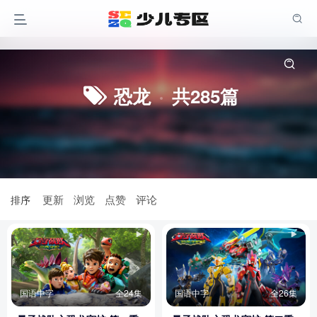
恐龙
共285篇
更新
浏览
点赞
评论
排序
国语中字
全24集
国语中字
全26集