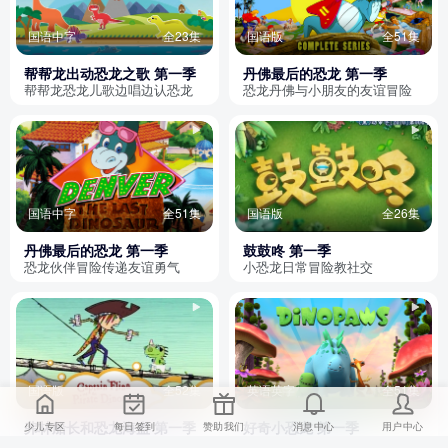
国语中字
全23集
国语版
全51集
帮帮龙出动恐龙之歌 第一季
丹佛最后的恐龙 第一季
帮帮龙恐龙儿歌边唱边认恐龙
恐龙丹佛与小朋友的友谊冒险
国语中字
全51集
国语版
全26集
丹佛最后的恐龙 第一季
鼓鼓咚 第一季
恐龙伙伴冒险传递友谊勇气
小恐龙日常冒险教社交
国语版
全52集
英语英字
全51集
弗林船长和恐龙海盗 第一季
好奇小恐龙 第一季
少儿专区
每日签到
赞助我们
消息中心
用户中心
弗林船长恐龙海盗冒险友谊
小恐龙冒险探索培养好奇心