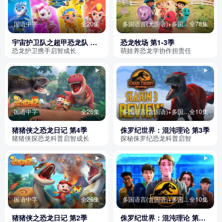
国语中字
全20集
多国语言(无国语)+多国字幕(含中文)
全78集
宇宙护卫队之超甲恐龙队 第
恐龙牧场 第1-3季
三季
恐龙护卫携手启智成长
萌娃养恐龙学协作担责任
国语中字
全26集
多国语言(含国语)+多国字幕(含中文)
全10集
猪猪侠之恐龙日记 第4季
侏罗纪世界：混沌理论 第3季
猪猪侠探恐龙科普启智成长
探秘侏罗纪恐龙科普启智
国语中字
全26集
多国语言(含国语)+多国字幕(含中文)
全10集
猪猪侠之恐龙日记 第2季
侏罗纪世界：混沌理论 第一