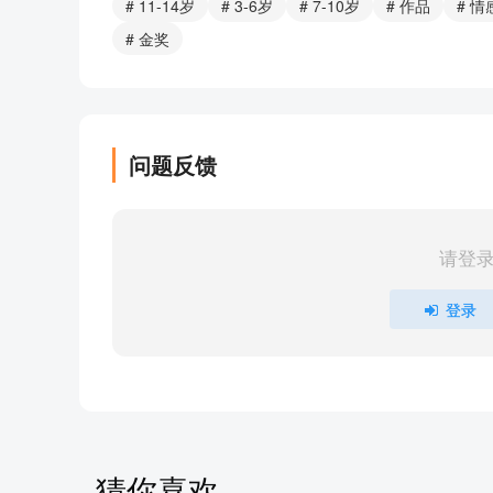
# 11-14岁
# 3-6岁
# 7-10岁
# 作品
# 
16-刘彦君-少儿A组-《掩耳盗铃》
# 金奖
17-庞越-少儿A组-《肚子里的肚子里有老鼠》
19-郭思齐-少儿A组-《钢琴》
20-罗景文-少儿A组-《我要回家》
21-陈思彤-少儿A组-《青蛙卖泥塘》
问题反馈
22-耿晗宁-少儿A组-《爸爸妈妈请别阻拦》
24-薛相玺-少儿A组-《读中国》
25-赵琪铭-少儿A组-《爱心树》
请登
27-李紫芊-少儿B组-《绿叶的交响》
29-杨雅淇-少儿B组-《老人和鸟》
登录
30-刘一琛-少儿B组-《没有钥匙的星期天》
31-刘思铖-少儿B组-《打开这扇窗口吧》
32-李衡之-少儿B组-《老路灯与守夜人》
33-周子涵-少儿B组-《帽子的秘密》
35-刘润泽-少儿B组-《生如胡杨》
37-肖夏希-少儿B组-《妈妈，你再抱抱我》
猜你喜欢