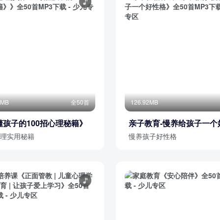
7MB
全50首
126.92MB
懂孩子的100招心理秘籍》
亲子教育-慢养给孩子一个
格
理实用秘籍
慢养孩子好性格