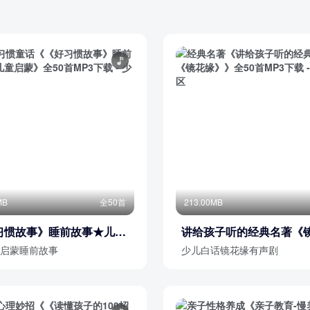
MB
全50首
213.00MB
习惯故事》睡前故事★儿童
讲给孩子听的经典名著《
缘》
启蒙睡前故事
少儿白话镜花缘有声剧