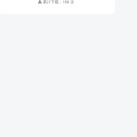
累计下载：156 次
集数 ：
50
格式 ：
MP3
适合年龄 ：
3-6岁,7-10岁,11-14岁
资源大小：
91.35MB
下载方式 ：
百度网盘
登录解锁下载
累计下载：156 次