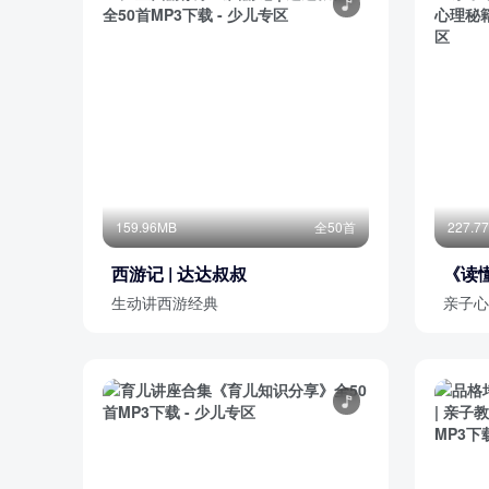
159.96MB
全50首
227.7
西游记 | 达达叔叔
《读
生动讲西游经典
亲子心