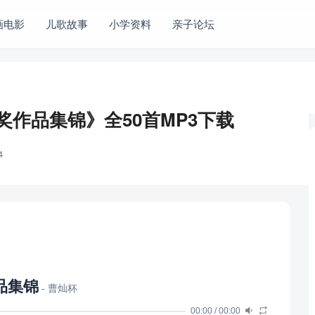
画电影
儿歌故事
小学资料
亲子论坛
奖作品集锦》全50首MP3下载
4
品集锦
- 曹灿杯
00:00
/
00:00