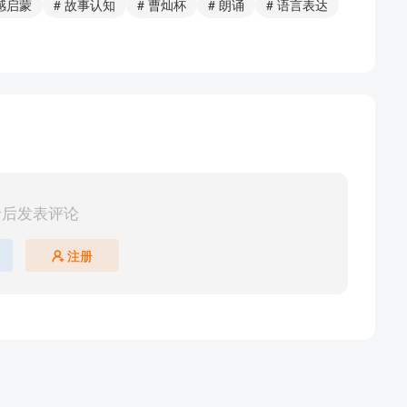
情感启蒙
# 故事认知
# 曹灿杯
# 朗诵
# 语言表达
录后发表评论
注册