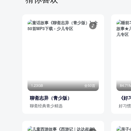
38-余欣宜-少儿B组-《一个美丽的故事》
39-邢誉馨-少儿B组-《百合花开》
部分目录展示 ▶ 下载后解锁 50 首完整音频
1.23GB
全50首
84.71
聊斋志异（青少版）
《好
启蒙
聊斋经典青少精选
好习惯