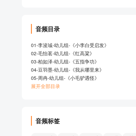
音频目录
01-李浚珹-幼儿组-《小李白受启发》
02-毛怡茗-幼儿组-《红高粱》
03-柏如泽-幼儿组-《五指争功》
04-豆羽墨-幼儿组-《我从哪里来》
05-周冉-幼儿组-《小毛驴遇怪》
07-刘瑾熙-幼儿组-《苍蝇找尾巴》
展开全部目录
08-何春瑾-幼儿组-《赶走我的小怪兽》
10-黄莉钧-幼儿组-《小老鼠打电话》
11-刘锦雅琪-少儿A组-《多情自古江南雨》
13-邵品宁-少儿A组-《魔语瓶》
音频标签
14-陈胤汐-少儿A组-《我看见了大海》
15-李佳钰-少儿A组-《恶作剧先生》