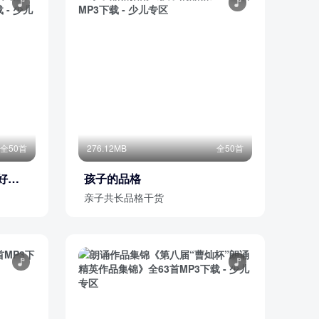
全50首
276.12MB
全50首
好性
孩子的品格
亲子共长品格干货