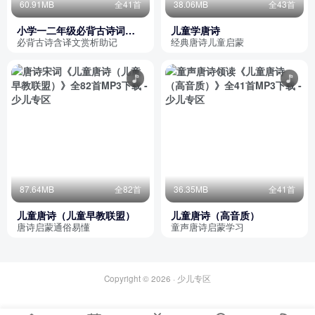
60.91MB
全41首
38.06MB
全43首
小学一二年级必背古诗词｜
儿童学唐诗
带诗词译文赏析
必背古诗含译文赏析助记
经典唐诗儿童启蒙
87.64MB
全82首
36.35MB
全41首
儿童唐诗（儿童早教联盟）
儿童唐诗（高音质）
唐诗启蒙通俗易懂
童声唐诗启蒙学习
Copyright © 2026 ·
少儿专区