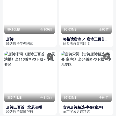
89.16MB
全109首
96.63MB
全66首
唐诗
格格读唐诗 ／ 唐诗三百首跟
读
经典唐诗早教朗读
经典唐诗趣味跟读
385.71MB
全113首
67.53MB
全64首
唐诗三百首 | 北辰演播
古诗唐诗精选-字幕(童声)
经典唐诗易懂演播
童声字幕唐诗精选