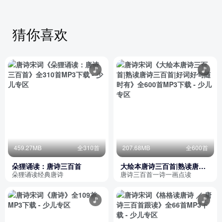
猜你喜欢
459.27MB
全310首
207.68MB
全600首
朵狸诵读：唐诗三百首
大绘本唐诗三百首|熟读唐诗
三百首|好词好句随时有
朵狸诵读经典唐诗
唐诗三百首一诗一画点读