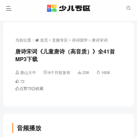
当前位置：
首页
音频专区
诗词国学
唐诗宋词
唐诗宋词《儿童唐诗（高音质）》全41首
MP3下载
唐山大牛
8个月前发布
236
1608
72
点赞
72
收藏
音频播放