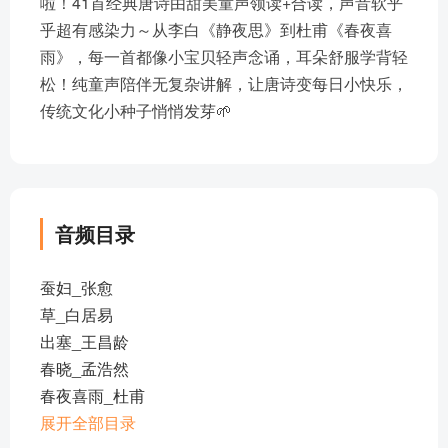
啦！41首经典唐诗由甜美童声领读+合读，声音软乎
乎超有感染力～从李白《静夜思》到杜甫《春夜喜
雨》，每一首都像小宝贝轻声念诵，耳朵舒服学背轻
松！纯童声陪伴无复杂讲解，让唐诗变每日小快乐，
传统文化小种子悄悄发芽🌱
音频目录
蚕妇_张愈
草_白居易
出塞_王昌龄
春晓_孟浩然
春夜喜雨_杜甫
从军行_王昌龄
展开全部目录