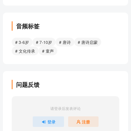
登鹳雀楼_王之焕
独坐敬亭山_李白
逢入京使_曾参
逢雪宿芙蓉山主人_刘长卿
音频标签
回乡偶书_贺知章
江南春_杜牧
# 3-6岁
# 7-10岁
# 唐诗
# 唐诗启蒙
江畔独步寻花_杜甫
# 文化传承
# 童声
江上渔者_范仲淹
江雪_柳宗元
静夜思_李白
九月九日忆山东兄弟_王维
问题反馈
绝句_李清照
乐游原_李商隐
柳桥晚眺_陆游
请登录后发表评论
鹿柴_王维
马诗_李贺
登录
注册
悯农_李绅