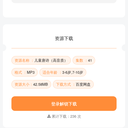
鸟鸣涧_王维
清明_杜牧
秋浦歌_李白
山行_杜牧
送孟浩然之广陵_李白
资源下载
陶者
望庐山瀑布_李白
部分目录展示 ▶ 下载后解锁 41 首完整音频
资源名称 ：
儿童唐诗（高音质）
集数 ：
41
格式 ：
MP3
适合年龄 ：
3-6岁,7-10岁
资源大小：
42.58MB
下载方式 ：
百度网盘
登录解锁下载
累计下载：236 次