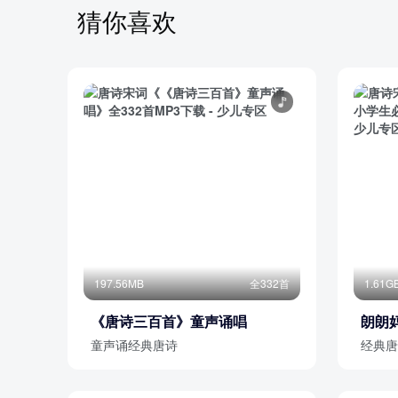
028 279听弹琴
猜你喜欢
029 278出塞
030 277崔九弟欲往南山马上口号与别
部分目录展示 ▶ 下载后解锁 250 首完整音频
197.56MB
全332首
1.61G
《唐诗三百首》童声诵唱
朗朗妈
必背1
童声诵经典唐诗
经典唐