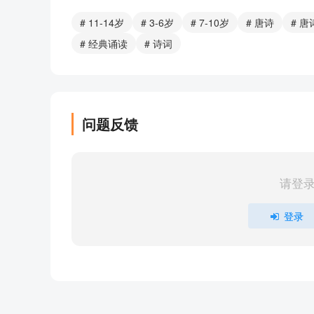
012 295梦李白二首·其一
# 11-14岁
# 3-6岁
# 7-10岁
# 唐诗
# 
013 294梦李白二首·其二
# 经典诵读
# 诗词
014 293赠卫八处士
015 292塞下曲·饮马渡秋水
016 291子夜四时歌·冬歌
017 290子夜四时歌·夏歌
问题反馈
018 289陇西行四首
019 288秋夕
020 287和乐天春词
请登
021 286新嫁娘词三首
022 285贼退示官吏
登录
023 284和张仆射塞下曲
024 283虢国夫人
025 282淮上喜会梁川故人
026 281清平调词三首
027 280送方外上人之常州依萧使君