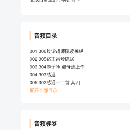
音频目录
001 306晨诣超师院读禅经
002 305宿王昌龄隐居
003 304游子吟 迎母漂上作
004 303感遇
005 302感遇十二首·其四
006 301与高适薛据同登慈恩寺浮图
展开全部目录
007 300西施咏
008 299送杨氏女
009 298送陈章甫
010 297琴歌
音频标签
011 296古意