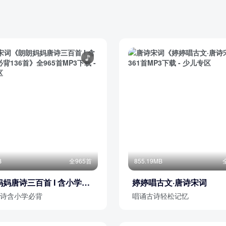
B
全965首
855.19MB
妈唐诗三百首 I 含小学生
婷婷唱古文·唐诗宋词
36首
诗含小学必背
唱诵古诗轻松记忆