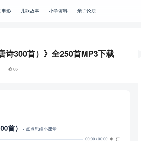
画电影
儿歌故事
小学资料
亲子论坛
300首）》全250首MP3下载
7
86
00首）
- 点点思维小课堂
00:00
/
00:00