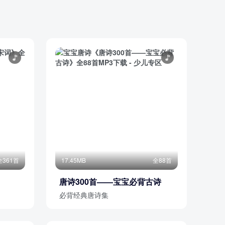
全361首
17.45MB
全88首
唐诗300首——宝宝必背古诗
必背经典唐诗集