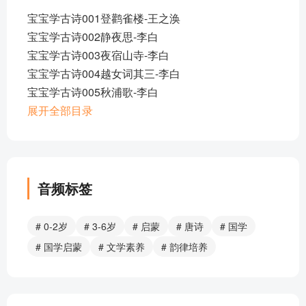
宝宝学古诗001登鹳雀楼-王之涣
宝宝学古诗002静夜思-李白
宝宝学古诗003夜宿山寺-李白
宝宝学古诗004越女词其三-李白
宝宝学古诗005秋浦歌-李白
宝宝学古诗006独坐敬亭山-李白
展开全部目录
宝宝学古诗007玉阶怨-李白
宝宝学古诗008问刘十九-白居易
宝宝学古诗009池上-李白
宝宝学古诗010马诗其五-李贺
音频标签
宝宝学古诗011于易水送别-骆宾王mp3
宝宝学古诗012风-李峤
# 0-2岁
# 3-6岁
# 启蒙
# 唐诗
# 国学
宝宝学古诗013中秋月-李峤
# 国学启蒙
# 文学素养
# 韵律培养
宝宝学古诗014江雪-柳宗元mp3
宝宝学古诗015送兄-七岁女
宝宝学古诗016寻隐者不遇-贾岛