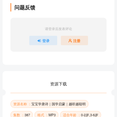
宝宝学古诗017剑客-贾岛
问题反馈
宝宝学古诗018题诗后-贾岛
宝宝学古诗019花岛-韩愈
宝宝学古诗020相思-王维
请登录后发表评论
宝宝学古诗021鹿寨-王维
宝宝学古诗022杂诗-王维
登录
注册
宝宝学古诗023竹里馆-王维
宝宝学古诗024鸟鸣涧-王维
宝宝学古诗025辛夷坞-王维
宝宝学古诗026山中送别-王维
宝宝学古诗027莲花坞-王维
宝宝学古诗028登乐游原-李商隐
资源下载
宝宝学古诗029月夜忆舍弟 节选-杜甫
宝宝学古诗030绝句二首 其一-杜甫
部分目录展示 ▶ 下载后解锁 387 首完整音频
资源名称 ：
宝宝学唐诗｜国学启蒙｜越听越聪明
集数 ：
387
格式 ：
MP3
适合年龄 ：
0-2岁,3-6岁