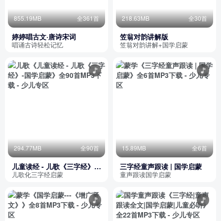
855.19MB
全361首
218.63MB
全30首
婷婷唱古文·唐诗宋词
笠翁对韵讲解版
唱诵古诗轻松记忆
笠翁对韵讲解+国学启蒙
294.77MB
全90首
15.89MB
全6首
儿童读经 - 儿歌《三字经》-
三字经童声跟读 | 国学启蒙
国学启蒙
儿歌化三字经启蒙
童声跟读国学启蒙