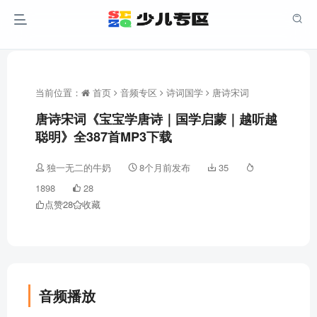
当前位置：
首页
音频专区
诗词国学
唐诗宋词
唐诗宋词《宝宝学唐诗｜国学启蒙｜越听越
聪明》全387首MP3下载
独一无二的牛奶
8个月前发布
35
1898
28
点赞
28
收藏
音频播放