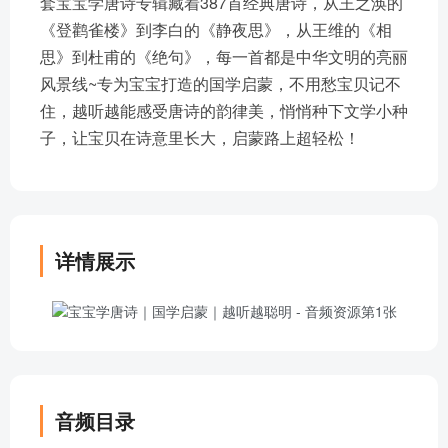
套宝宝学唐诗专辑藏着387首经典唐诗，从王之涣的
《登鹳雀楼》到李白的《静夜思》，从王维的《相
思》到杜甫的《绝句》，每一首都是中华文明的亮丽
风景线~专为宝宝打造的国学启蒙，不用愁宝贝记不
住，越听越能感受唐诗的韵律美，悄悄种下文学小种
子，让宝贝在诗意里长大，启蒙路上超轻松！
详情展示
音频目录