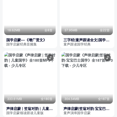
18.62MB
全8首
37.95MB
全22首
国学启蒙---《增广贤文》
三字经|童声跟读全文|国学启
蒙|儿童必听
国学启蒙经典音频集
童声跟读国学经典
333.61MB
全180首
304.54MB
全187首
声律启蒙 | 笠翁对韵 | 儿童国
声律启蒙|笠翁对韵·宝宝巴士
学
国学
国学启蒙领读跟读儿童版
童声演绎国学启蒙