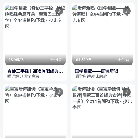
58.99MB
全44首
69.82MB
全64首
奇妙三字经 | 诵读吟唱经典磨
国学启蒙——唐诗新唱
耳朵 | 宝宝巴士国学
唱诵经典国学启蒙
唱学唐诗趣味启蒙