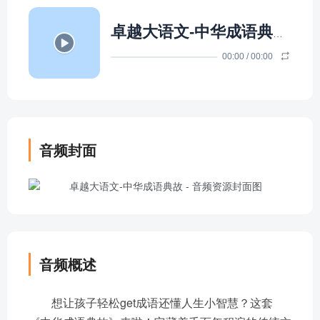
卓越大语文-中华成语典故
- 卓
00:00
/
00:00
音频封面
音频概述
想让孩子轻松get成语还懂人生小智慧？这套