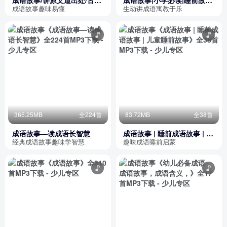
成语故事/讲原文道出处/古文
成语故事|小学必读|睡前故事|
也能听懂/听多了自然会
儿童读物|学前教育
成语故事趣味易懂
生动讲成语寓教于乐
365.25MB
全224首
83.72MB
全38首
成语故事—读成语长智慧
成语故事 | 睡前成语故事 | 儿
童睡前故事
经典成语故事趣味学智慧
趣味成语睡前启蒙