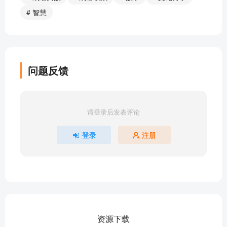
14【三人成虎】谣言止于智者
# 智慧
15【黎丘老丈】真假不分，误杀儿子
16【后来居上】升职加薪看的不是资历，而是能力
17【狗恶酒酸】要想国家好，就不能让恶人当道
18【为虎作伥】被老虎吃掉的人，却帮老虎害人！
问题反馈
19【释鹿得人】用一只鹿换得国君的信任
20【按图索骥】找千里马，却找到了一只青蛙！
21【抱薪救火】一味地屈服，只会招来灭亡！
请登录后发表评论
22【博士买驴】文章写得很长，却说不到点子上
23【暴虎冯河】勇猛的子路惨死在叛军刀下
登录
注册
24【不名一钱】靠拍马屁得来的成功，终究是一场
空
25【跛鳖千里】一步一步，跛脚也能到达心中的乐
园
26【打草惊蛇】一个贪官被吓得不轻！
27【画龙点睛】能召唤神龙的神人！
资源下载
28【鸡口牛后】宁做小而洁的鸡嘴，不做大而臭的