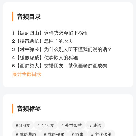
音频目录
1【纵虎归山】这样势必会留下祸根
2【揠苗助长】急性子的农夫
3【对牛弹琴】为什么别人听不懂我们说的话？
4【狐假虎威】仗势欺人的狐狸
5【画虎类犬】交错朋友，就像画老虎画成狗
6【画地为牢】画一个圈就能当作监狱？
展开全部目录
7【刻舟求剑】做个记号就能找到宝剑?！
8【滥竽充数】有一技之长才能过上好生活
9【买椟还珠】提高鉴赏能力才能买到好东西！
10【郑人买履】买鞋子的正确打开方式？
音频标签
11【庖丁解牛】掌握规律，才能得心应手！
12【塞翁失马】焉知非福？
# 3-6岁
# 7-10岁
# 处世智慧
# 成语
13【黔驴技穷】不想被欺负，就得有真本事！
# 成语典故
# 成语积累
# 故事
# 文化传承