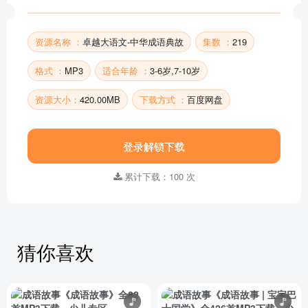
牛屁股
29【南辕北辙】看季梁如何阻止魏国攻打赵国
资源名称 ：
卓越大语文-中华成语典故
集数 ：
219
30【鸡虫得失】一只鸡引发了杜甫对人生的思考
格式 ：
MP3
适合年龄 ：
3-6岁,7-10岁
部分目录展示 ▶ 下载后解锁 219 首完整音频
资源大小：
420.00MB
下载方式 ：
百度网盘
登录解锁下载
累计下载：100 次
猜你喜欢