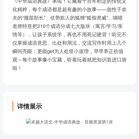
《中华成语典故》来啦！它藏着千百年积淀的传统文
化精粹，每个成语都是超有趣的小故事——急性子农
夫的“揠苗助长”、仗势欺人的狐狸“狐假虎威”…嘀嗒
老师特意把210个成语分成七大版块（寓言/学习/亲
情等），让孩子系统学，再也不用死记硬背！听完不
仅掌握成语意思、出处和用法，交流写作时用上几个
瞬间亮眼；更能get为人处世小道理，早早养正价值
观～每个故事像小宝藏，听着玩着就把知识装进口袋
啦！
详情展示