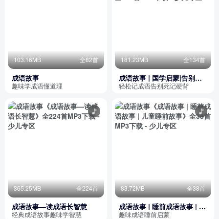
103.16MB
全82首
181.23MB
全134首
成语故事
成语故事 | 国学启蒙|告别死
记硬背|免费|爱上语
趣味学成语懂道理
轻松记成语告别死记硬背
365.25MB
全224首
83.72MB
全38首
成语故事—读成语长智慧
成语故事 | 睡前成语故事 | 儿
童睡前故事
经典成语故事趣味学智慧
趣味成语睡前启蒙