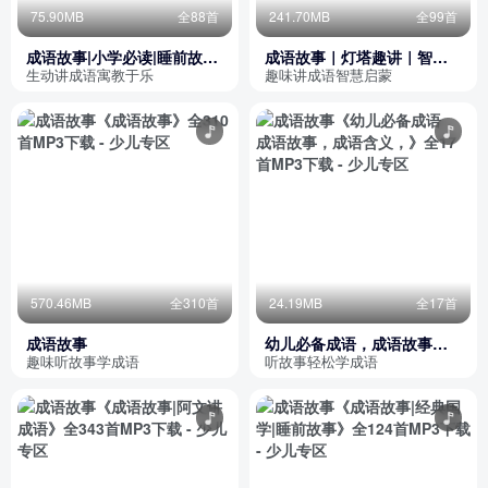
75.90MB
全88首
241.70MB
全99首
成语故事|小学必读|睡前故事|
成语故事｜灯塔趣讲｜智慧
儿童读物|学前教育
启蒙一听就懂
生动讲成语寓教于乐
趣味讲成语智慧启蒙
570.46MB
全310首
24.19MB
全17首
成语故事
幼儿必备成语，成语故事，
成语含义，
趣味听故事学成语
听故事轻松学成语