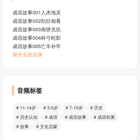
成语故事001人杰地灵
成语故事002刮目相看
成语故事003画饼充饥
成语故事004杯弓蛇影
成语故事005亡羊补牢
成语故事006盲人摸象
展开全部目录
成语故事007滥竽充数
成语故事008勤能补拙
成语故事009千载难逢
成语故事010夸父追日
音频标签
成语故事011温故知新
成语故事012不遗余力
# 11-14岁
# 3-6岁
# 7-10岁
# 历史
成语故事013愚公移山
# 历史认知
# 成语
# 成语故事
# 成语积累
成语故事014不因人热
# 故事
# 文化启蒙
成语故事015刻舟求剑
成语故事016千金买邻