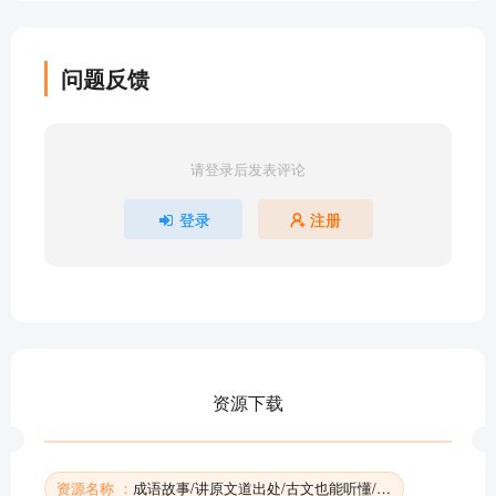
成语故事017千变万化
成语故事018悬梁刺股
问题反馈
成语故事019内助之贤
成语故事020气壮山河
成语故事021南辕北辙
请登录后发表评论
成语故事022杞人忧天
成语故事023八面威风
登录
注册
成语故事024指桑骂槐
成语故事025天涯海角
成语故事026天经地义
成语故事027上下其手
成语故事028争先恐后
成语故事029爱屋及乌
资源下载
成语故事030安步当车
部分目录展示 ▶ 下载后解锁 453 首完整音频
资源名称 ：
成语故事/讲原文道出处/古文也能听懂/听多了自然会