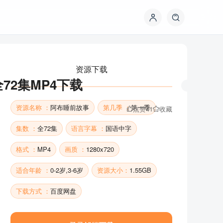
资源下载
全72集MP4下载
资源名称 ：
阿布睡前故事
第几季 ：
第一季
点赞
41
收藏
集数 ：
全72集
语言字幕 ：
国语中字
格式 ：
MP4
画质 ：
1280x720
资源下载
适合年龄 ：
0-2岁,3-6岁
资源大小：
1.55GB
下载方式 ：
百度网盘
资源名称 ：
阿布睡前故事
第几季 ：
第一季