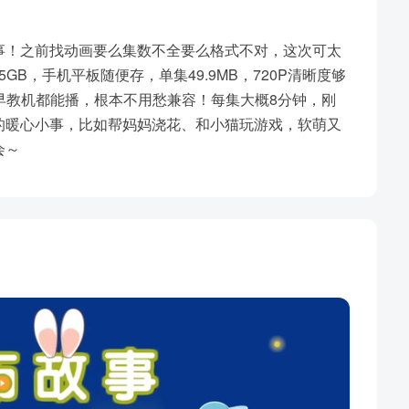
事！之前找动画要么集数不全要么格式不对，这次可太
GB，手机平板随便存，单集49.9MB，720P清晰度够
早教机都能播，根本不用愁兼容！每集大概8分钟，刚
的暖心小事，比如帮妈妈浇花、和小猫玩游戏，软萌又
会～