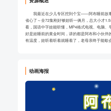
资源概述
我最近在少儿专区挖到个宝——阿布睡前故
省心了～全72集刚好够娃听一俩月，总大小才1.55
看，国语中字娃能听懂，MP4格式电视、电脑、
好是娃睡前的黄金时间，讲的都是阿布和小伙伴
有温度，娃听着听着就睡着了，老母亲终于能歇
动画海报