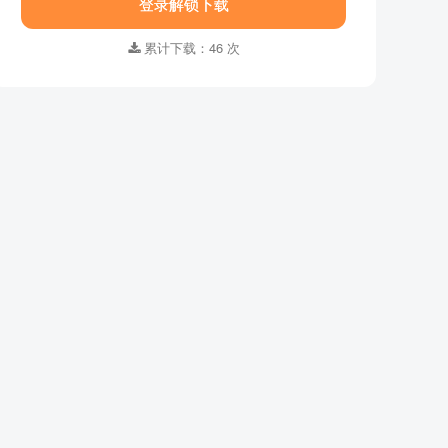
登录解锁下载
集数 ：
全72集
语言字幕 ：
国语中字
累计下载：46 次
格式 ：
MP4
画质 ：
1280x720
适合年龄 ：
0-2岁,3-6岁
资源大小：
1.55GB
下载方式 ：
百度网盘
登录解锁下载
累计下载：46 次