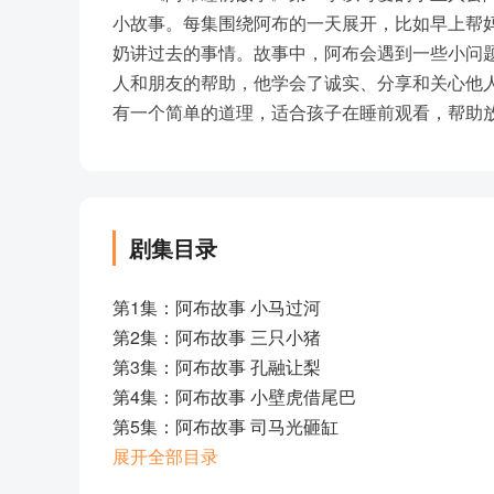
小故事。每集围绕阿布的一天展开，比如早上帮
奶讲过去的事情。故事中，阿布会遇到一些小问
人和朋友的帮助，他学会了诚实、分享和关心他
有一个简单的道理，适合孩子在睡前观看，帮助
剧集目录
第1集：阿布故事 小马过河
第2集：阿布故事 三只小猪
第3集：阿布故事 孔融让梨
第4集：阿布故事 小壁虎借尾巴
第5集：阿布故事 司马光砸缸
第6集：阿布故事 小猫钓鱼
展开全部目录
第7集：皇帝的新装 皇帝的新衣