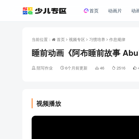
首页
动画片
动
当前位置：
首页
视频专区
习惯培养
作息规律
睡前动画《阿布睡前故事 Abu’sB
陪写作业
6个月前更新
46
2516
视频播放