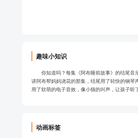
第41集：阿布故事《画蛇添足》
第42集：豌豆公主 –阿布故事
第43集：神笔马良 –阿布故事
第44集：望梅止渴 –阿布故事
第45集：丑小鸭 –阿布故事
第46集：东郭先生和狼 –阿布故事
第47集：坐井观天 –阿布故事
趣味小知识
第48集：精卫填海 –阿布故事
第49集：文彦博树洞取球 –阿布故事
你知道吗？每集《阿布睡前故事》的结尾音
第50集：卖火柴的小女孩 –阿布故事
讲阿布帮妈妈浇花的那集，结尾用了轻快的钢琴
第51集：叶公好龙的故事
用了软萌的电子音效，像小猫的叫声，让孩子听
第52集：亡羊补牢的故事
第53集：睡美人公主 –阿布故事
第54集：买椟还珠 –阿布故事
第55集：盘古开天地 –阿布故事
动画标签
第56集：女娲造人 –阿布故事
第57集：狼和小羊的故事，出自伊索寓言的经典