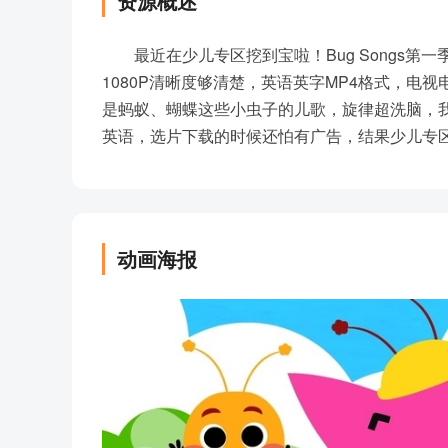
资源概述
最近在少儿专区挖到宝啦！Bug Songs第一季全
1080P清晰度够清楚，英语英字MP4格式，电
是蚂蚁、蝴蝶这些小虫子的儿歌，旋律超洗脑，我家娃跟着
英语，选片下载的时候还怕有广告，结果少儿专
动画海报