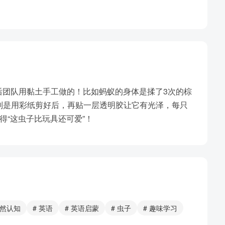
是幕后团队用黏土手工做的！比如蚂蚁的身体是揉了3次的棕
则是用彩纸剪好后，再贴一层透明胶让它有光泽，每只
得“这虫子比玩具还可爱”！
自然认知
# 英语
# 英语启蒙
# 虫子
# 趣味学习