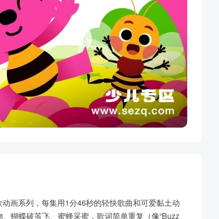
儿歌动画系列，每集用1分46秒的轻快歌曲和可爱黏土动
、蝴蝶破茧飞、蜜蜂采蜜，歌词简单重复（像“Buzz