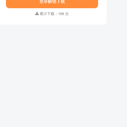
登录解锁下载
集数 ：
全11集
语言字幕 ：
英语英字
累计下载：166 次
格式 ：
MP4
画质 ：
1920x1080
适合年龄 ：
0-2岁,3-6岁
资源大小：
298.35MB
下载方式 ：
百度网盘
登录解锁下载
累计下载：166 次