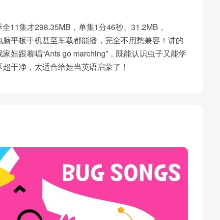
11集才298.35MB，单集1分46秒、31.2MB，
视电脑平板手机甚至车载都能播，完全不用愁兼容！讲的
唱“Ants go marching”，既能认识虫子又能学
区超干净，太适合给娃当英语启蒙了！