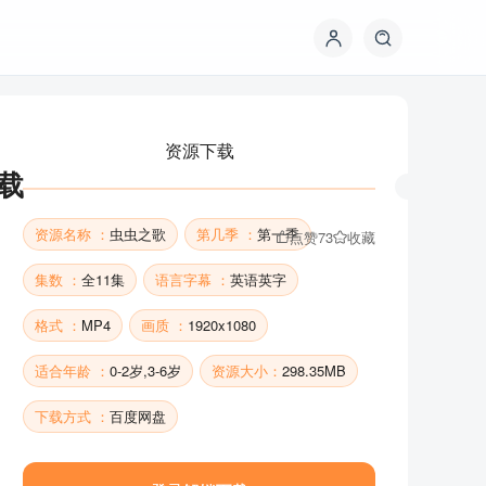
资源下载
下载
资源名称 ：
虫虫之歌
第几季 ：
第一季
点赞
73
收藏
集数 ：
全11集
语言字幕 ：
英语英字
格式 ：
MP4
画质 ：
1920x1080
资源下载
适合年龄 ：
0-2岁,3-6岁
资源大小：
298.35MB
下载方式 ：
百度网盘
资源名称 ：
虫虫之歌
第几季 ：
第一季