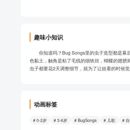
趣味小知识
你知道吗？Bug Songs里的虫子造型都
色黏土，触角是粘了毛线的细铁丝，蝴蝶的翅膀
虫子都要花2天调整细节，就为了让娃看的时候觉
动画标签
# 0-2岁
# 3-6岁
# BugSongs
# 儿歌
# 