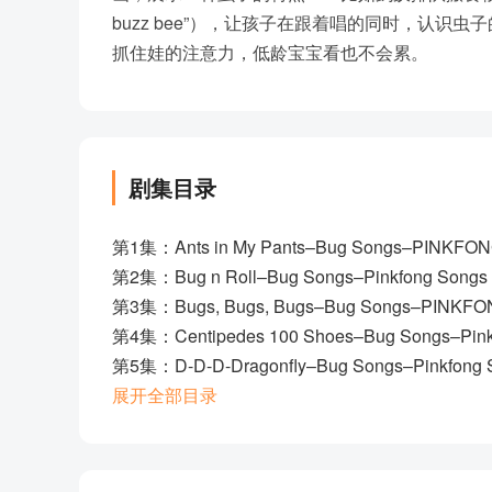
buzz bee”），让孩子在跟着唱的同时，认
抓住娃的注意力，低龄宝宝看也不会累。
剧集目录
第1集：Ants in My Pants–Bug Songs–PINKFON
第2集：Bug n Roll–Bug Songs–Pinkfong Songs
第3集：Bugs, Bugs, Bugs–Bug Songs–PINKFO
第4集：Centipedes 100 Shoes–Bug Songs–Pink
第5集：D-D-D-Dragonfly–Bug Songs–Pinkfong 
第6集：Eentsy Weentsy Spider–Bug Songs–Pin
展开全部目录
第7集：Firefly Lullaby–Bug Songs–Pinkfong So
第8集：Flitter-Flutter Butterflies–Bug Songs–Pi
第9集：Fuzzy Buzzy Honeybees–Bug Songs–P