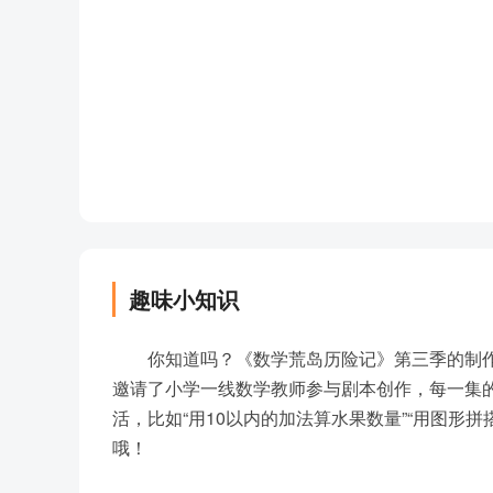
第38集：入侵地球 上
第39集：入侵地球 中
第40集：入侵地球 下
趣味小知识
你知道吗？《数学荒岛历险记》第三季的制
邀请了小学一线数学教师参与剧本创作，每一集
活，比如“用10以内的加法算水果数量”“用图形
哦！