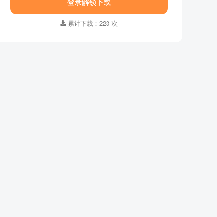
资源名称 ：
数学荒岛历险记
第几季 ：
第三季
登录解锁下载
集数 ：
全40集
语言字幕 ：
国语版
累计下载：223 次
格式 ：
MP4
画质 ：
1920x1080
适合年龄 ：
3-6岁,7-10岁
资源大小：
7.84GB
下载方式 ：
百度网盘
登录解锁下载
累计下载：223 次