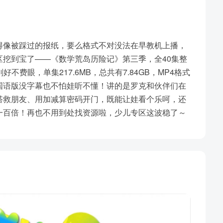
得像被踩过的报纸，要么格式不对没法在早教机上播，
挖到宝了——《数学荒岛历险记》第三季，全40集整
不费眼，单集217.6MB，总共有7.84GB，MP4格式
国语版没字幕也不怕娃听不懂！讲的是罗克和伙伴们在
搭救朋友、用加减算密码开门，既能让娃看个乐呵，还
一百倍！再也不用到处找资源啦，少儿专区这波稳了～