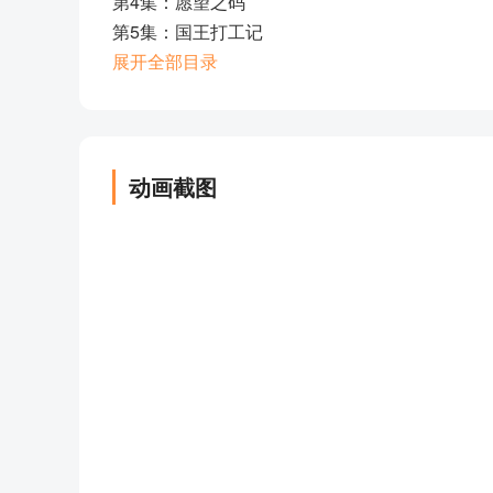
第4集：愿望之码
第5集：国王打工记
第6集：抓捕隐形人
展开全部目录
第7集：危险的校车
第8集：顽皮的罗克
第9集：为什么学校要有保安
第10集：罗克你作弊 上
动画截图
第11集：罗克你作弊 下
第12集：奇怪的声音
第13集：游乐场冒险记
第14集：真假UBIQ 上
第15集：真假UBIQ 下
第16集：舞蹈大赛
第17集：神奇的舞鞋
第18集：游园会
第19集：六一儿童节
第20集：蛋糕节风波