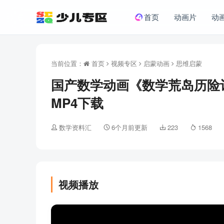
首页
动画片
动
当前位置：
首页
视频专区
启蒙动画
思维启蒙
国产数学动画《数学荒岛历险记 Math
MP4下载
数学资料汇
6个月前更新
223
1568
视频播放