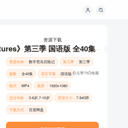
资源下载
entures》第三季 国语版 全40集
资源名称 ：
数学荒岛历险记
第几季 ：
第三季
点赞
73
收藏
集数 ：
全40集
语言字幕 ：
国语版
格式 ：
MP4
画质 ：
1920x1080
适合年龄 ：
3-6岁,7-10岁
资源大小：
7.84GB
资源下载
下载方式 ：
百度网盘