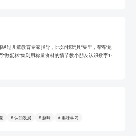
经过儿童教育专家指导，比如“找玩具”集里，帮帮龙
，而“做蛋糕”集则用称量食材的情节教小朋友认识数字1-
蒙
# 认知发展
# 趣味
# 趣味学习