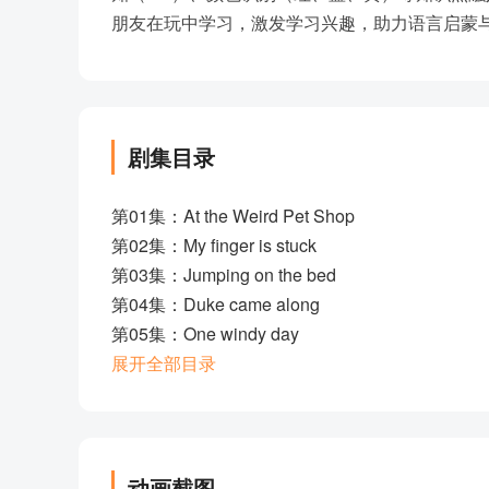
朋友在玩中学习，激发学习兴趣，助力语言启蒙
剧集目录
第01集：At the Weird Pet Shop
第02集：My finger is stuck
第03集：Jumping on the bed
第04集：Duke came along
第05集：One windy day
第06集：The hen went for a walk
展开全部目录
第07集：There is a bed
第08集：SHHHHH BOO
第09集：The sky is falling
第10集：Duke
动画截图