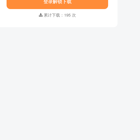
登录解锁下载
集数 ：
全24集
语言字幕 ：
英语版
累计下载：195 次
格式 ：
MP4
画质 ：
1280x720
适合年龄 ：
3-6岁
资源大小：
965.56MB
下载方式 ：
百度网盘
登录解锁下载
累计下载：195 次