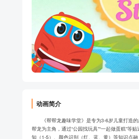
动画简介
《帮帮龙趣味学堂》是专为3-6岁儿童打造的
帮龙为主角，通过“公园找玩具”“一起做蛋糕”等贴近生
知（1-5）、颜色识别（红、蓝、黄）等知识点