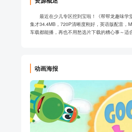
资源概述
最近在少儿专区挖到宝啦！《帮帮龙趣味学堂》全
集才34.4MB，720P清晰度刚好，英语版配音，
车载都能播，再也不用愁选片下载的糟心事～适
动画海报