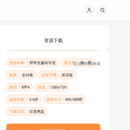
资源下载
资源名称 ：
帮帮龙趣味学堂
第几季 ：
第一季
点赞
54
收藏
集数 ：
全24集
语言字幕 ：
英语版
格式 ：
MP4
画质 ：
1280x720
资源下载
适合年龄 ：
3-6岁
资源大小：
965.56MB
下载方式 ：
百度网盘
资源名称 ：
帮帮龙趣味学堂
第几季 ：
第一季