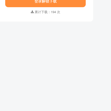
登录解锁下载
集数 ：
全104集
语言字幕 ：
国语中字
累计下载：194 次
格式 ：
MP4
画质 ：
1920x1080
适合年龄 ：
3-6岁,7-10岁
资源大小：
14.82GB
下载方式 ：
百度网盘
登录解锁下载
累计下载：194 次