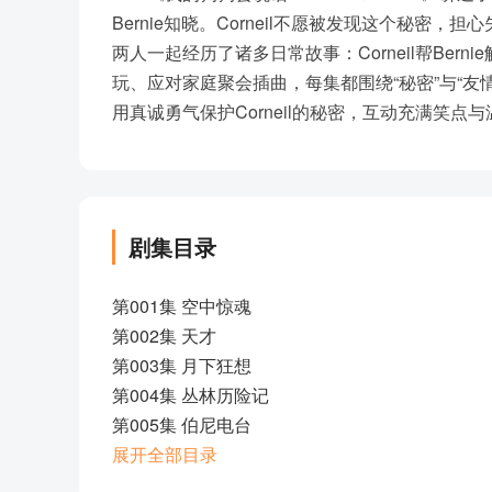
Bernie知晓。Corneil不愿被发现这个秘密，
两人一起经历了诸多日常故事：Corneil帮Bernie
玩、应对家庭聚会插曲，每集都围绕“秘密”与“友情”展开
用真诚勇气保护Corneil的秘密，互动充满笑
剧集目录
第001集 空中惊魂
第002集 天才
第003集 月下狂想
第004集 丛林历险记
第005集 伯尼电台
第006集 和外星人的亲密接触
展开全部目录
第007集 考尼恋爱了