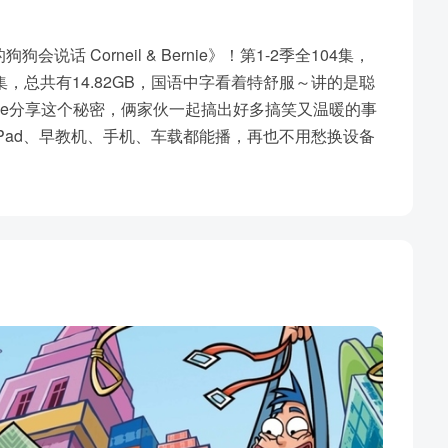
 Corneil & Bernie》！第1-2季全104集，
B一集，总共有14.82GB，国语中字看着特舒服～讲的是聪
ernie分享这个秘密，俩家伙一起搞出好多搞笑又温暖的事
Pad、早教机、手机、车载都能播，再也不用愁换设备