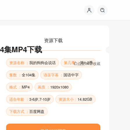
资源下载
04集MP4下载
资源名称 ：
我的狗狗会说话
第几季 ：
第1-2季
点赞
36
收藏
集数 ：
全104集
语言字幕 ：
国语中字
格式 ：
MP4
画质 ：
1920x1080
资源下载
适合年龄 ：
3-6岁,7-10岁
资源大小：
14.82GB
下载方式 ：
百度网盘
资源名称 ：
我的狗狗会说话
第几季 ：
第1-2季