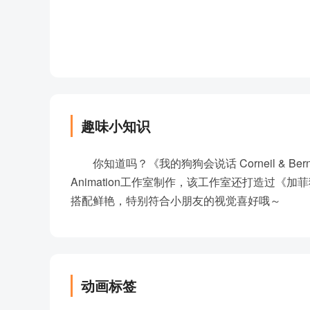
第041集 一见钟情
第042集 加入诗社
第043集 无处比家好
第044集 守护天使
第045集 谁说的话
第046集 狗狗大赛
第047集 到你了
趣味小知识
第048集 猫狗大战
第049集 伯尼的发财梦
你知道吗？《我的狗狗会说话 Corneil & Berni
第050集 伯尼警探
Animation工作室制作，该工作室还打造过
第051集 猪猪节
搭配鲜艳，特别符合小朋友的视觉喜好哦～
第052集 不能吃巧克力
第053集 骨头争夺战
第054集 说话
第055集 野蔷薇和金凤花
动画标签
第056集 一点都不好笑
第057集 女孩儿的滑板车