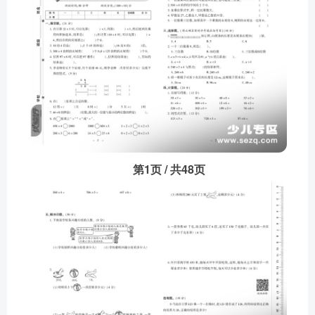
第1页 / 共48页