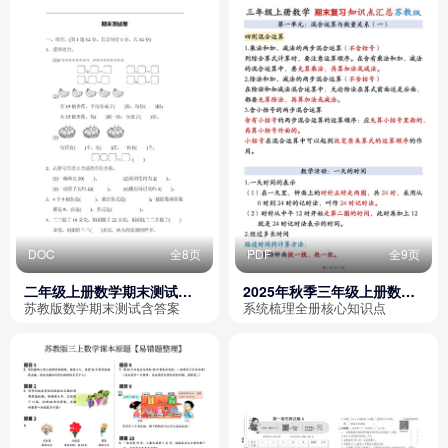
DOC
全8页
PDF
全9页
二年级上册数学期末测试卷
2025年秋季三年级上册数学
（苏教版，含答案）
期末复习全册知识点汇总
苏教版数学期末测试含答案
系统梳理全册核心知识点
（苏教版）