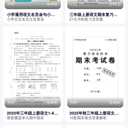
PDF
全48页
PDF
全48页
小学通用语文名言金句小古
三年级上册语文期末复习冲
文晨读240条（有注音）
刺21天（含答案）
小学古文名言注音晨读
21天冲刺复习含答案
PDF
全48页
PDF
全48页
2025年三年级上册语文1-8单
2025年秋三年级上册语文期
元+期中+期末测试卷（新课
末测试卷10套（含摸底检
整套覆盖单元期中期末
10套期末卷含答案解析
标）
测、名校真题、综合测试及
答案）