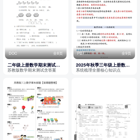
DOC
全8页
PDF
全9页
二年级上册数学期末测试卷
2025年秋季三年级上册数学
（苏教版，含答案）
期末复习全册知识点汇总
苏教版数学期末测试含答案
系统梳理全册核心知识点
（苏教版）