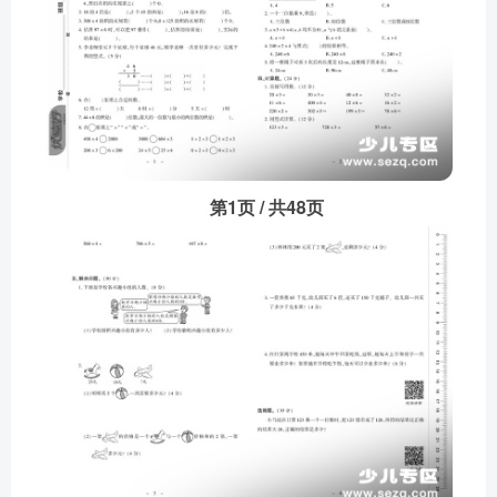
第1页 / 共48页