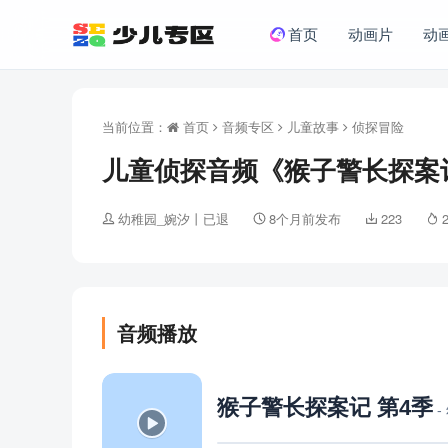
首页
动画片
动
当前位置：
首页
音频专区
儿童故事
侦探冒险
儿童侦探音频《猴子警长探案记
幼稚园_婉汐丨已退
8个月前发布
223
音频播放
猴子警长探案记 第4季