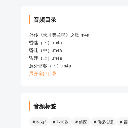
音频目录
外传《天才弗兰熊》之歌.m4a
昏迷（下）.m4a
昏迷（中）.m4a
昏迷（上）.m4a
意外访客（下）.m4a
意外访客（中）.m4a
展开全部目录
意外访客（上）.m4a
猴子警长探案记 预告片（下）.m4a
猴子警长探案记 预告片（上）.m4a
音频标签
部分目录展示 ▶ 下载后解锁 9 首完整音频
# 3-6岁
# 7-10岁
# 侦探
# 侦探推理
# 