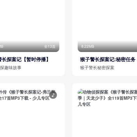
MB
全13首
8.22MB
警长探案记【暂时停播】
猴子警长探案记:秘密任务
官方
探趣味故事
猴子警长秘密探案