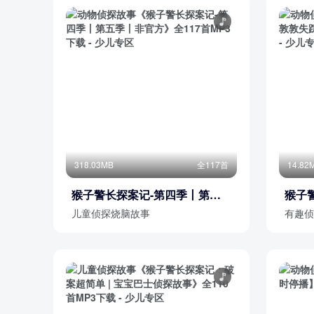
318.03MB
全117首
14.82
猴子警长探案记-第四季丨第五
猴子
季丨非官方
| 非
儿童侦探烧脑故事
有趣侦