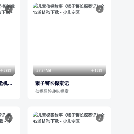
全28首
27.34MB
全12首
危机篇
猴子警长探案记
侦探冒险趣味探案