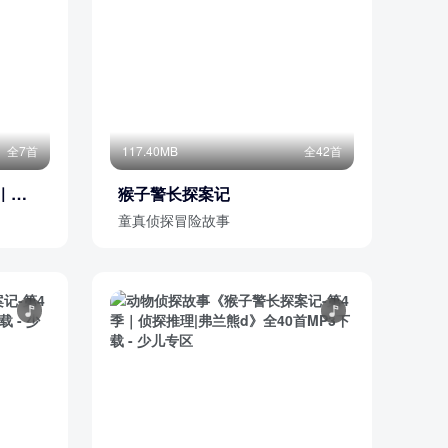
全7首
117.40MB
全42首
｜非
猴子警长探案记
童真侦探冒险故事