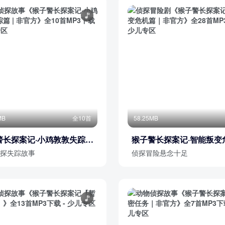
MB
全10首
58.25MB
警长探案记·小鸡敦敦失踪篇
猴子警长探案记·智能叛变
官方
｜非官方
探失踪故事
侦探冒险悬念十足