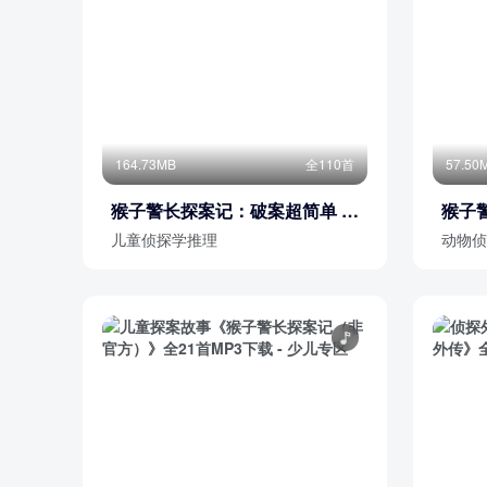
164.73MB
全110首
57.50
猴子警长探案记：破案超简单 |
猴子
宝宝巴士侦探故事
儿童侦探学推理
动物侦