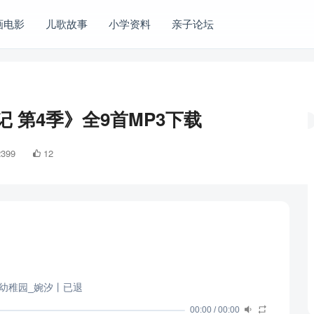
画电影
儿歌故事
小学资料
亲子论坛
 第4季》全9首MP3下载
2399
12
- 幼稚园_婉汐丨已退
00:00
/
00:00