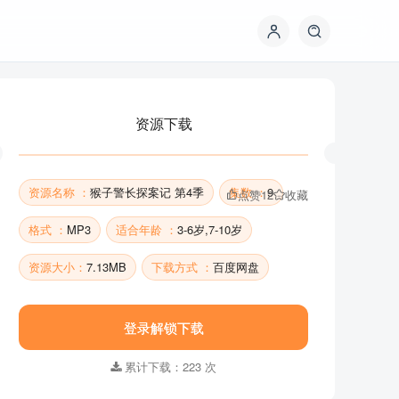
资源下载
资源名称 ：
猴子警长探案记 第4季
集数 ：
9
点赞
12
收藏
格式 ：
MP3
适合年龄 ：
3-6岁,7-10岁
资源大小：
7.13MB
下载方式 ：
百度网盘
资源下载
登录解锁下载
累计下载：223 次
资源名称 ：
猴子警长探案记 第4季
集数 ：
9