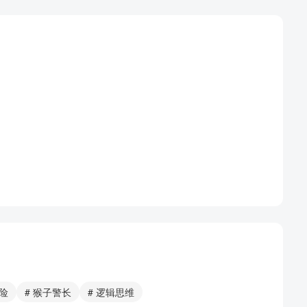
冒险
# 猴子警长
# 逻辑思维