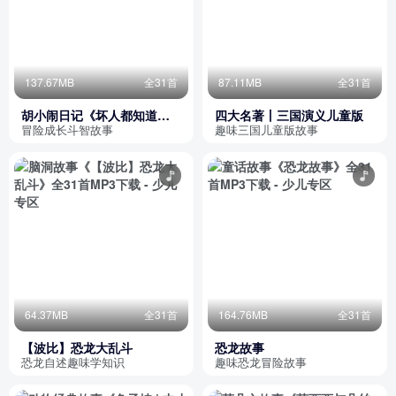
137.67MB
全31首
87.11MB
全31首
胡小闹日记《坏人都知道我
四大名著丨三国演义儿童版
有多厉害》全31集
冒险成长斗智故事
趣味三国儿童版故事
64.37MB
全31首
164.76MB
全31首
【波比】恐龙大乱斗
恐龙故事
恐龙自述趣味学知识
趣味恐龙冒险故事