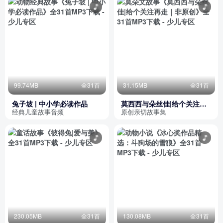
99.74MB
全31首
31.15MB
全31首
兔子坡 | 中小学必读作品
莫西西与朵丝佳|给个关注再
走｜非原创
经典儿童故事音频
原创亲切故事集
230.05MB
全31首
130.08MB
全31首