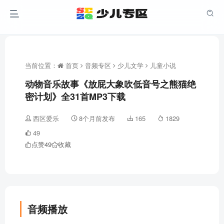
当前位置：
首页
音频专区
少儿文学
儿童小说
动物音乐故事《放屁大象吹低音号之熊猫绝
密计划》全31首MP3下载
西区爱乐
8个月前发布
165
1829
49
点赞
49
收藏
音频播放