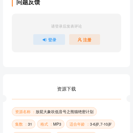
问题反馈
21.彭彭笑了
22.惊喜
23.《梦一样的旋律》
请登录后发表评论
24.美乐太幸福了
25.《锣》
登录
注册
26.哦，真是不好意思/《彭彭的屁》
27.第二天早上的音乐会
28.终曲：《动物园》
29.《开心摇摆乐》（跳舞版）
30.《鸭子嘎嘎进行曲》（跳舞版）
31.《我们是朋友》演唱版
资源下载
4.开心摇摆乐
部分目录展示 ▶ 下载后解锁 31 首完整音频
资源名称 ：
放屁大象吹低音号之熊猫绝密计划
集数 ：
31
格式 ：
MP3
适合年龄 ：
3-6岁,7-10岁