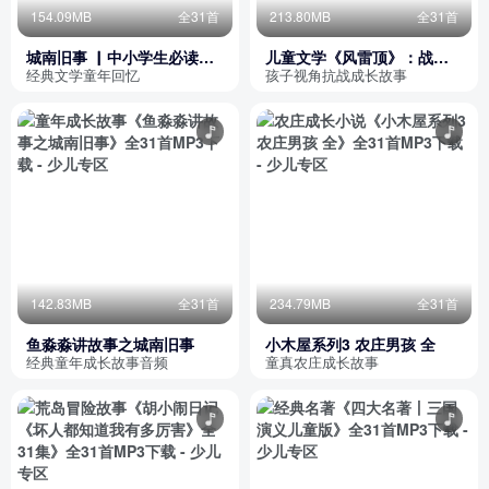
154.09MB
全31首
213.80MB
全31首
城南旧事 ▏中小学生必读书
儿童文学《风雷顶》：战争
目 ▏经典文学（免费）
与孩子
经典文学童年回忆
孩子视角抗战成长故事
142.83MB
全31首
234.79MB
全31首
鱼淼淼讲故事之城南旧事
小木屋系列3 农庄男孩 全
经典童年成长故事音频
童真农庄成长故事