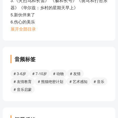
3.《火烈鸟和长笛》 《貘和长号》《斑马和打击乐
器》《华尔兹：乡村的星期天早上》
5.新伙伴来了
6.伤心的美乐
7.《蓝调：乡愁》
展开全部目录
8.噘着嘴的臭鼬
9.秘密会议
10.《绝密计划》
11.夜晚的竹园
音频标签
12.《舒舒摇篮曲》
13.第二天一早
# 3-6岁
# 7-10岁
# 动物
# 友情
15.玩儿音乐容易饿
# 友情教育
# 熊猫绝密计划
# 艺术感知
# 音乐
16.一，二，左，右！
# 音乐启蒙
17.《鸭子嘎嘎进行曲》
18.中国商场
19.全体都有，立定！
20.《我们是朋友》（器乐版）