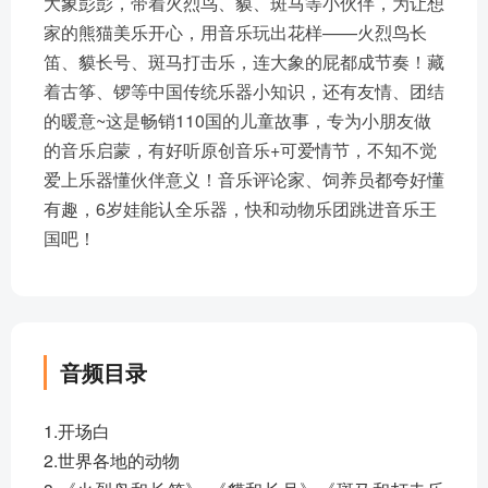
大象彭彭，带着火烈鸟、貘、斑马等小伙伴，为让想
家的熊猫美乐开心，用音乐玩出花样——火烈鸟长
笛、貘长号、斑马打击乐，连大象的屁都成节奏！藏
着古筝、锣等中国传统乐器小知识，还有友情、团结
的暖意~这是畅销110国的儿童故事，专为小朋友做
的音乐启蒙，有好听原创音乐+可爱情节，不知不觉
爱上乐器懂伙伴意义！音乐评论家、饲养员都夸好懂
有趣，6岁娃能认全乐器，快和动物乐团跳进音乐王
国吧！
音频目录
1.开场白
2.世界各地的动物