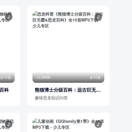
全10首
13.09MB
全10首
小百科
熊猫博士分级百科：远古巨无霸
&恐龙百科
趣味恐龙知识问答