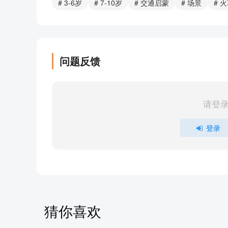
# 3-6岁
# 7-10岁
# 交通启蒙
# 场景
# 
问题反馈
请登
登录
猜你喜欢