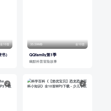
全10首
35.59MB
全10首
蒙书）
QQfamily第1季
幽默科普冒险故事