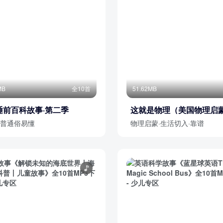
MB
全10首
51.62MB
睡前百科故事·第二季
这就是物理（美国物理启
普通俗易懂
物理启蒙·生活切入·靠谱