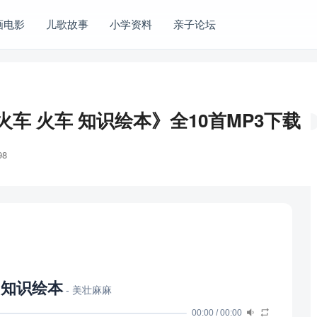
画电影
儿歌故事
小学资料
亲子论坛
车 火车 知识绘本》全10首MP3下载
98
 知识绘本
- 美壮麻麻
00:00
/
00:00