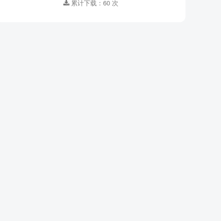
累计下载：60 次
集数 ：
10
格式 ：
MP3
适合年龄 ：
3-6岁,7-10岁
资源大小：
17.40MB
下载方式 ：
百度网盘
登录解锁下载
累计下载：60 次