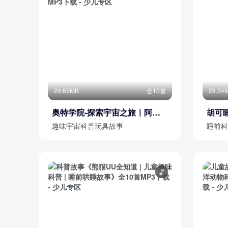
20.85MB
全10首
28.34
奥特学院-探索宇宙之旅｜阿哦
胡可
玩具原创趣味玩具故事
趣味宇宙科普玩具故事
睡前科