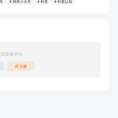
火车
# 神奇小火车
# 科普
# 科普认知
录后发表评论
注册