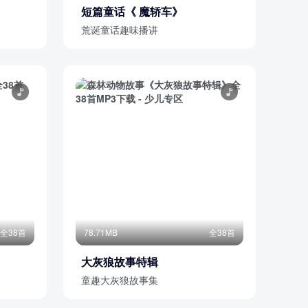
短篇童话《 魔轿车》
荒诞童话趣味播讲
全38首
78.71MB
全38首
大灰狼故事特辑
童趣大灰狼故事集