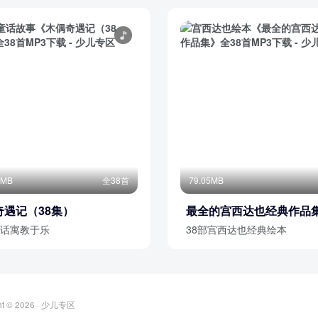
8MB
全38首
79.05MB
奇遇记（38集）
最全的宫西达也经典作品
话寓教于乐
38部宫西达也经典绘本
ht © 2026 ·
少儿专区