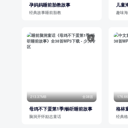
孕妈妈睡前胎教故事
儿童
经典故事睡前胎教
趣味海
213.37MB
全38首
176.6
母鸡不下蛋第1季|畅听睡前故事
格林
脑洞开怀励志童话
经典格