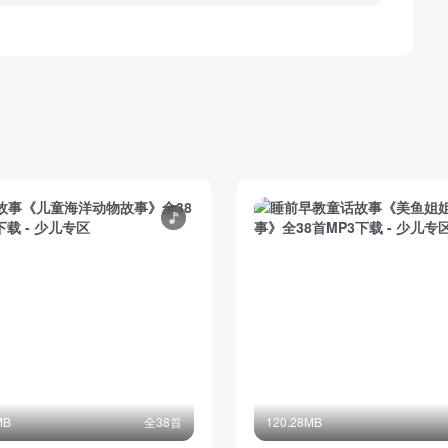
MB
全38首
120.28MB