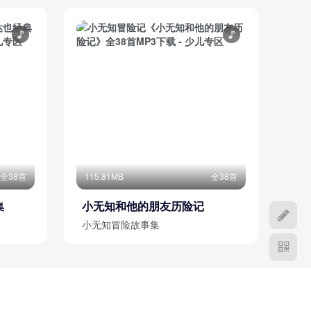
全38首
115.81MB
全38首
集
小无知和他的朋友历险记
小无知冒险故事集