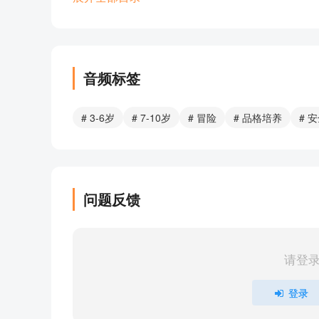
【安全教育】32云朵红绿灯（小云熊）
【儿童节】31世界上最好玩的玩具（小云熊）
【自信勇敢】30北北智斗大灰狼（小云熊）
【人际交往】29雪人的拥抱（小云熊）
音频标签
【积极进取】28噼里啪啦商店（小云熊）
【世界家庭日】27快乐岛（小云熊）
# 3-6岁
# 7-10岁
# 冒险
# 品格培养
# 
【微笑日】26今天真幸运（小云熊）
【母亲节】25妈妈养了一只恐龙（小云熊）
【团队协作】24北北节快乐（小云熊）
【情绪管理】23神奇的帽子（小云熊）
问题反馈
【认真专注】22云朵上课（小云熊）
【入园准备】14北北和九只红脸鸟（小云熊）
【团队协作】21躲猫猫大王（小云熊）
请登
【自信勇敢】20不会青蛙叫的青蛙王子（小云熊
【情绪管理】19北北被风吹跑了（小云熊）
登录
【积极尝试】18如果在冰箱里养一只企鹅（小云