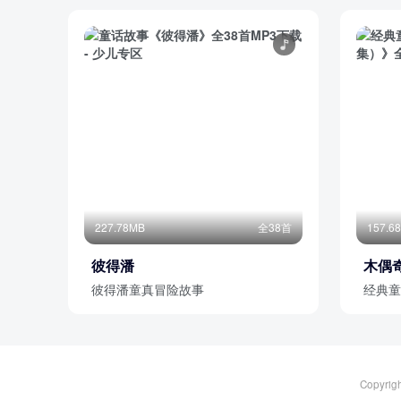
227.78MB
全38首
157.6
彼得潘
木偶
彼得潘童真冒险故事
经典童
Copyrig