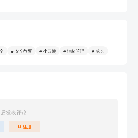
安全
# 安全教育
# 小云熊
# 情绪管理
# 成长
录后发表评论
）
注册
熊）