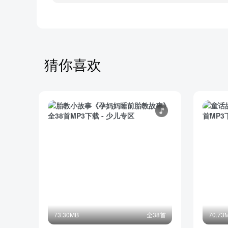
【自信勇敢】17和怪兽有关的梦（小云熊）
【认真专注】16仓鼠的城堡（小云熊）
【毅力坚持】15面团王国（小云熊）
【毅力坚持】13长颈鹿要搬家（小云熊）
【懂得分享】12北北的云朵小车（小云熊）
猜你喜欢
【懂得分享】11今天一起过生日（小云熊）
【克服恐惧】10南南生病了（小云熊）
【习惯培养】09你想不想吃蛋炒饭（小云熊）
部分目录展示 ▶ 下载后解锁 38 首完整音频
73.30MB
全38首
70.73