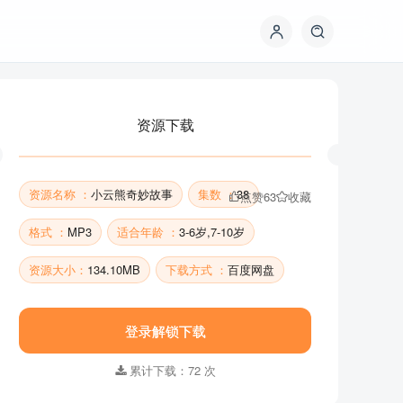
资源下载
资源名称 ：
小云熊奇妙故事
集数 ：
38
点赞
63
收藏
格式 ：
MP3
适合年龄 ：
3-6岁,7-10岁
资源大小：
134.10MB
下载方式 ：
百度网盘
资源下载
登录解锁下载
累计下载：72 次
资源名称 ：
小云熊奇妙故事
集数 ：
38