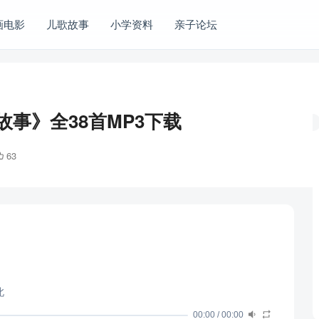
画电影
儿歌故事
小学资料
亲子论坛
事》全38首MP3下载
63
北
00:00
/
00:00