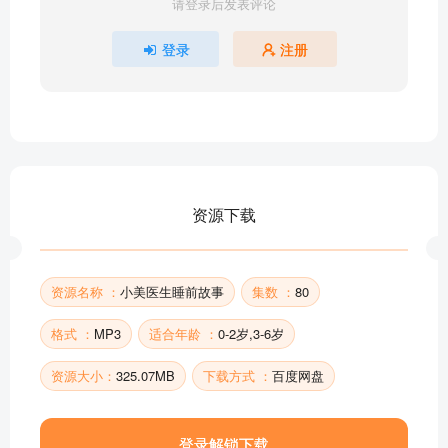
请登录后发表评论
【小美医生睡前故事】庄稼的好朋友
【小美医生睡前故事】小八路
登录
注册
【小美医生睡前故事】王冕学画
【小美医生睡前故事】司马光
【小美医生睡前故事】大熊猫
【小美医生睡前故事】春天
【小美医生睡前故事】吃水不忘挖井人
【小美医生睡前故事】老鼠嫁女儿
资源下载
【小美医生睡前故事】在快活的小溪上
【小美医生睡前故事】雪夜疑案
部分目录展示 ▶ 下载后解锁 80 首完整音频
资源名称 ：
小美医生睡前故事
集数 ：
80
格式 ：
MP3
适合年龄 ：
0-2岁,3-6岁
资源大小：
325.07MB
下载方式 ：
百度网盘
登录解锁下载