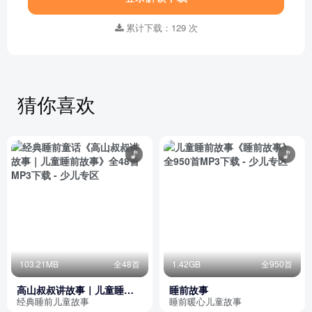
累计下载：129 次
猜你喜欢
103.21MB
全48首
1.42GB
全950首
高山叔叔讲故事｜儿童睡前
睡前故事
故事
经典睡前儿童故事
睡前暖心儿童故事