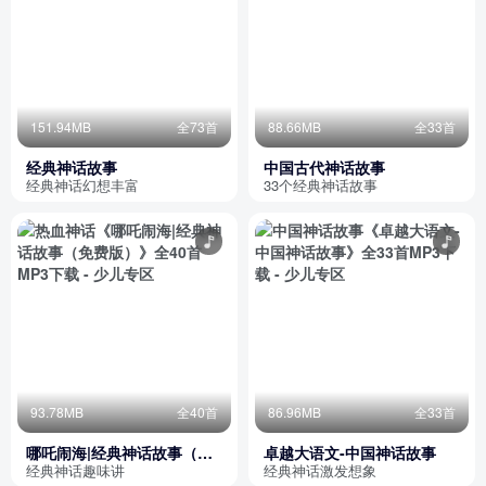
151.94MB
全73首
88.66MB
全33首
经典神话故事
中国古代神话故事
经典神话幻想丰富
33个经典神话故事
93.78MB
全40首
86.96MB
全33首
哪吒闹海|经典神话故事（免
卓越大语文-中国神话故事
费版）
经典神话趣味讲
经典神话激发想象