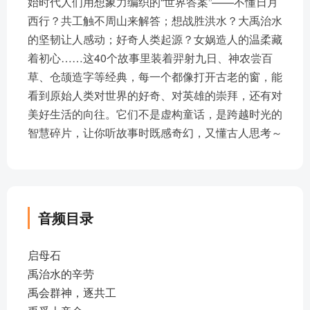
始时代人们用想象力编织的“世界答案”——不懂日月
西行？共工触不周山来解答；想战胜洪水？大禹治水
的坚韧让人感动；好奇人类起源？女娲造人的温柔藏
着初心……这40个故事里装着羿射九日、神农尝百
草、仓颉造字等经典，每一个都像打开古老的窗，能
看到原始人类对世界的好奇、对英雄的崇拜，还有对
美好生活的向往。它们不是虚构童话，是跨越时光的
智慧碎片，让你听故事时既感奇幻，又懂古人思考～
音频目录
启母石
禹治水的辛劳
禹会群神，逐共工