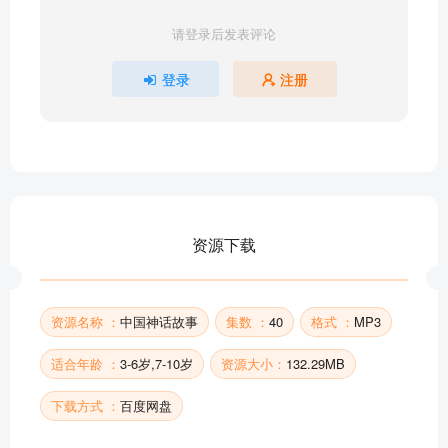
仓颉造字
请登录后发表评论
嫘祖养蚕
阪泉之战
登录
注册
黄帝管理鬼蜮
黄帝诞生
夸父逐日
精卫填海
追随赤松子的大女儿
炎帝的子孙后代
资源下载
神农尝百草
部分目录展示 ▶ 下载后解锁 40 首完整音频
资源名称 ：
中国神话故事
集数 ：
40
格式 ：
MP3
适合年龄 ：
3-6岁,7-10岁
资源大小：
132.29MB
下载方式 ：
百度网盘