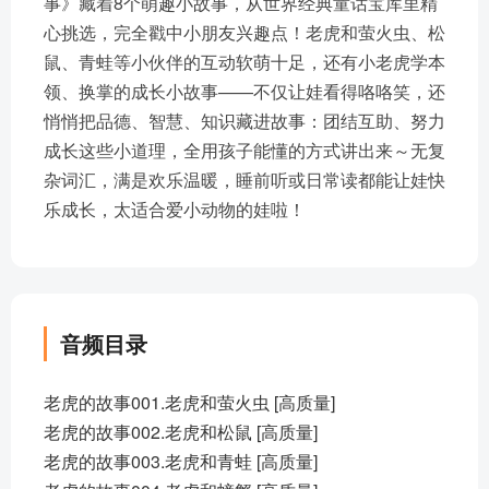
事》藏着8个萌趣小故事，从世界经典童话宝库里精
心挑选，完全戳中小朋友兴趣点！老虎和萤火虫、松
鼠、青蛙等小伙伴的互动软萌十足，还有小老虎学本
领、换掌的成长小故事——不仅让娃看得咯咯笑，还
悄悄把品德、智慧、知识藏进故事：团结互助、努力
成长这些小道理，全用孩子能懂的方式讲出来～无复
杂词汇，满是欢乐温暖，睡前听或日常读都能让娃快
乐成长，太适合爱小动物的娃啦！
音频目录
老虎的故事001.老虎和萤火虫 [高质量]
老虎的故事002.老虎和松鼠 [高质量]
老虎的故事003.老虎和青蛙 [高质量]