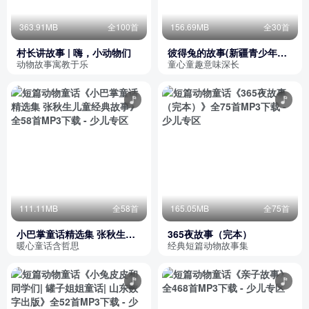
363.91MB
全100首
156.69MB
全30首
村长讲故事 | 嗨，小动物们
彼得兔的故事(新疆青少年出
版社)
动物故事寓教于乐
童心童趣意味深长
111.11MB
全58首
165.05MB
全75首
小巴掌童话精选集 张秋生儿
365夜故事（完本）
童经典故事
暖心童话含哲思
经典短篇动物故事集