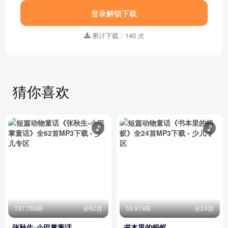
登录解锁下载
累计下载：140 次
猜你喜欢
137.76MB
全62首
53.91MB
全24首
张秋生-小巴掌童话
书本里的蚂蚁