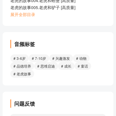
老虎的故事004.老虎和螃蟹 [高质量]
老虎的故事005.老虎和驴子 [高质量]
老虎的故事006.小老虎和鹿 [高质量]
展开全部目录
老虎的故事007.老虎学本领 [高质量]
老虎的故事008.老虎换掌 [高质量]
部分目录展示 ▶ 下载后解锁 8 首完整音频
音频标签
# 3-6岁
# 7-10岁
# 兴趣激发
# 动物
# 品德培养
# 思维启迪
# 成长
# 童话
# 老虎故事
问题反馈