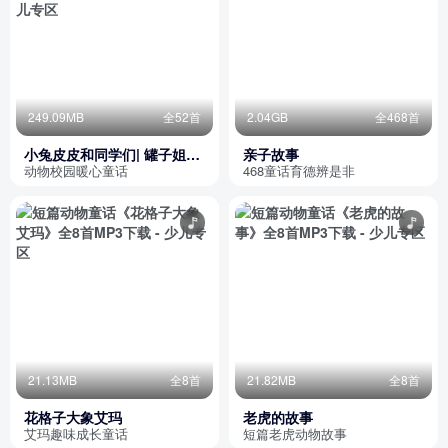
249.09MB
全52首
2.04GB
全468首
小兔皮皮和同学们| 罐子姐姐
亲子故事
童话| 山东数字出版
动物校园暖心童话
468童话育德辨是非
21.13MB
全8首
21.82MB
全8首
花格子大象艾玛
老虎的故事
艾玛趣味成长童话
短篇老虎动物故事