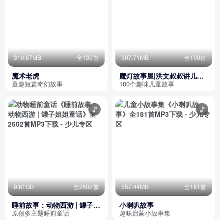
310.67MB
全130首
307.71MB
全100首
魔术老虎
魔灯故事屋|洪文叔叔讲儿童
故事
童趣短篇奇幻故事
100个趣味儿童故事
9.81GB
全2602首
552.44MB
全181首
睡前故事：动物西游 | 罐子姐
小喇叭故事
姐童话
原创多主题睡前童话
趣味启蒙小故事集