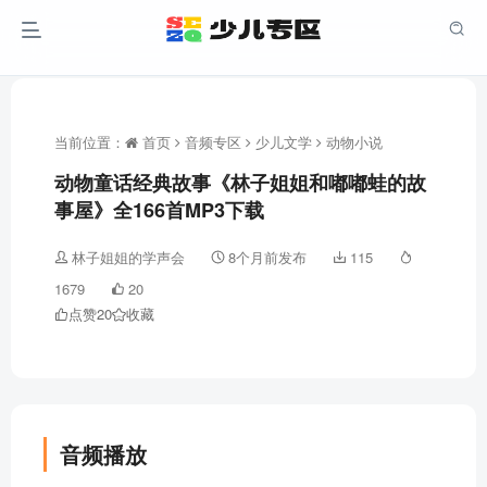
当前位置：
首页
音频专区
少儿文学
动物小说
动物童话经典故事《林子姐姐和嘟嘟蛙的故
事屋》全166首MP3下载
林子姐姐的学声会
8个月前发布
115
1679
20
点赞
20
收藏
音频播放