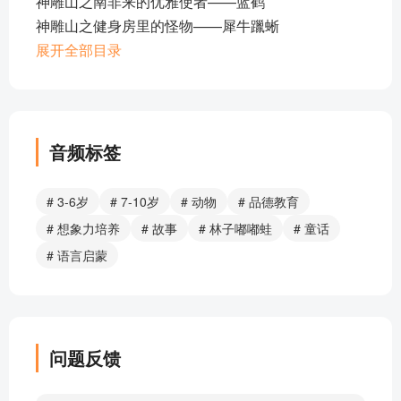
神雕山之南非来的优雅使者——蓝鹤
神雕山之健身房里的怪物——犀牛躐蜥
神雕山之精灵王子——耳廓狐
展开全部目录
保卫神雕山之——神秘的绑架案（南美海狮）
保卫神雕山之——熊（猫）老板
动物百科故事-保卫神雕山 引子
聪明豆绘本-咕噜牛小妞妞
音频标签
学生版猴吃西瓜
不爱刷牙的小狮子+林子姐姐和嘟嘟蛙
# 3-6岁
# 7-10岁
# 动物
# 品德教育
不喜欢白天的狐狸
# 想象力培养
# 故事
# 林子嘟嘟蛙
# 童话
彩虹蛋糕
# 语言启蒙
吹牛大王布茨
聪明的小鸭子
大肚子比格
大灰狼找吃的mp3
问题反馈
独角兽和拉拉
会动的房子