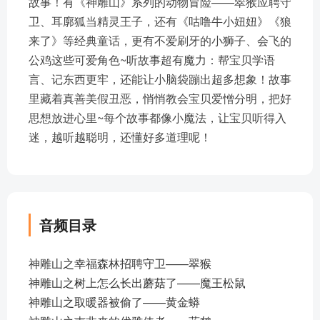
故事！有《神雕山》系列的动物冒险——翠猴应聘守
卫、耳廓狐当精灵王子，还有《咕噜牛小妞妞》《狼
来了》等经典童话，更有不爱刷牙的小狮子、会飞的
公鸡这些可爱角色~听故事超有魔力：帮宝贝学语
言、记东西更牢，还能让小脑袋蹦出超多想象！故事
里藏着真善美假丑恶，悄悄教会宝贝爱憎分明，把好
思想放进心里~每个故事都像小魔法，让宝贝听得入
迷，越听越聪明，还懂好多道理呢！
音频目录
神雕山之幸福森林招聘守卫——翠猴
神雕山之树上怎么长出蘑菇了——魔王松鼠
神雕山之取暖器被偷了——黄金蟒