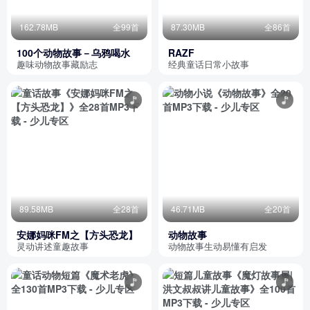
162.78MB
全99首
87.30MB
全86首
100个动物故事－乌鸦喝水
RAZF
趣味动物故事藏励志
经典童话日常小故事
89.58MB
全28首
46.71MB
全20首
安娜妈咪FM之【方头恐龙】
动物故事
灵动讲述童趣故事
动物故事生动易懂有启发