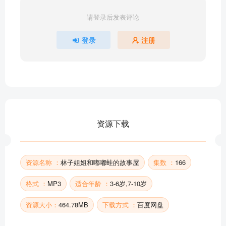
会飞的公鸡
请登录后发表评论
狡猾的狐狸
狼来了
登录
注册
老虎和青蛙
老奶奶和小花猫
老鼠娶亲
两只尾巴打结的老鼠
麻小烦和丑小鸭
买鞭炮
资源下载
蛮横的小王子
部分目录展示 ▶ 下载后解锁 166 首完整音频
资源名称 ：
林子姐姐和嘟嘟蛙的故事屋
集数 ：
166
格式 ：
MP3
适合年龄 ：
3-6岁,7-10岁
资源大小：
464.78MB
下载方式 ：
百度网盘