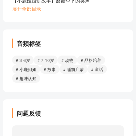
【小鹿姐姐讲故事】蘑菇伞下的笑声
【小鹿姐姐讲故事】金色的星星
展开全部目录
【小鹿姐姐讲故事】蜜蜂救大象
【小鹿姐姐讲故事】花生仁奇遇记
【小鹿姐姐讲故事】棉花小仙子的心愿
【小鹿姐姐讲故事】星星幼儿园
音频标签
【小鹿姐姐讲故事】彩虹颜料
【小鹿姐姐讲故事】月亮上的小白兔
# 3-6岁
# 7-10岁
# 动物
# 品格培养
【小鹿姐姐讲故事】池塘边的跳跳床
# 小鹿姐姐
# 故事
# 睡前启蒙
# 童话
【小鹿姐姐讲故事】水是什么
# 趣味认知
【小鹿姐姐讲故事】有趣的检查
【小鹿姐姐讲故事】不爱刷牙的小狮子
【小鹿姐姐讲故事】鳄鱼不能笑
【小鹿姐姐讲故事】小兔子吉布找睡眠
问题反馈
【小鹿姐姐讲故事】会说话的颜色
【小鹿姐姐讲故事】冬天的礼物
【小鹿姐姐讲故事】香蕉滑梯