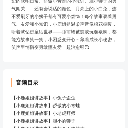
歪的软萌日常、骄傲小青蛙的小教训、胆小狮子的勇
气闯关……还有会说话的颜色、月亮上的小白兔，连
不爱刷牙的小狮子都有可爱小烦恼！每个故事裹着勇
气、友爱和小知识，小鹿姐姐温柔声音像棉花糖暖，
听着就钻进童话世界——睡前蜷被窝或玩耍歇脚，都
能抱故事笑一笑，小困惑变开心～藏着成长小秘密，
笑声里悄悄变勇敢懂友爱，超治愈呀🥰
音频目录
【小鹿姐姐讲故事】小兔子歪歪
【小鹿姐姐讲故事】骄傲的小青蛙
【小鹿姐姐讲故事】小老虎拜师
【小鹿姐姐讲故事】胆小的狮子