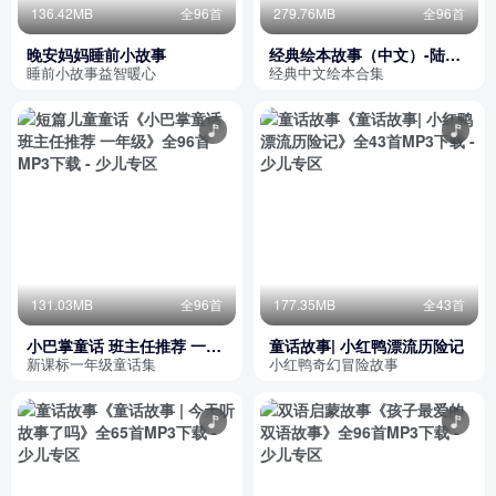
136.42MB
全96首
279.76MB
全96首
晚安妈妈睡前小故事
经典绘本故事（中文）-陆续
更新
睡前小故事益智暖心
经典中文绘本合集
131.03MB
全96首
177.35MB
全43首
小巴掌童话 班主任推荐 一年
童话故事| 小红鸭漂流历险记
级
新课标一年级童话集
小红鸭奇幻冒险故事