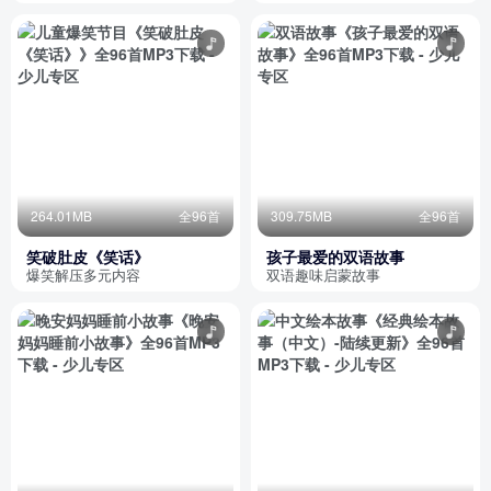
264.01MB
全96首
309.75MB
全96首
笑破肚皮《笑话》
孩子最爱的双语故事
爆笑解压多元内容
双语趣味启蒙故事