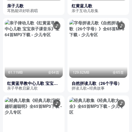
亲子儿歌
红黄蓝儿歌
耳熟能详好听易唱
亲子互动儿歌集
61.11MB
全64首
129.62MB
全65首
红黄蓝早教中心儿歌 宝宝亲
自然拼读儿歌（26个字母）
子课音乐
亲子早教启蒙儿歌
拼读儿歌+经典故事