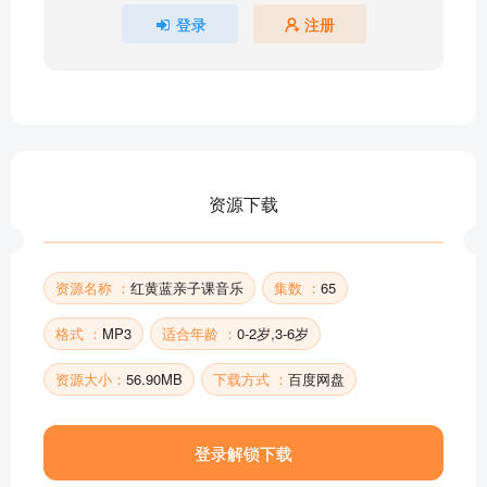
我有一双小小手
登录
注册
舞曲
老母鸡
小鸟飞
蹲蹲舞
洗手歌
舞曲
资源下载
闪闪的小星星
小黑熊
部分目录展示 ▶ 下载后解锁 65 首完整音频
资源名称 ：
红黄蓝亲子课音乐
集数 ：
65
格式 ：
MP3
适合年龄 ：
0-2岁,3-6岁
资源大小：
56.90MB
下载方式 ：
百度网盘
登录解锁下载