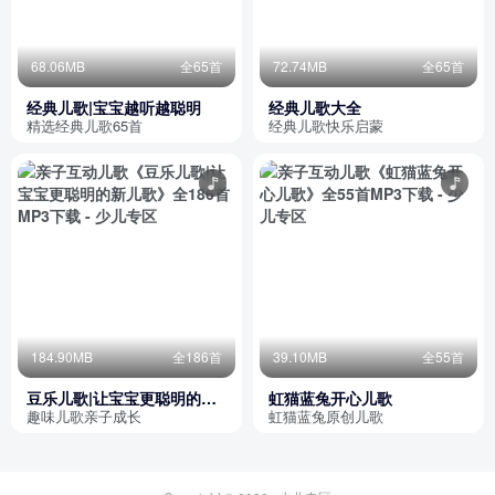
68.06MB
全65首
72.74MB
全65首
经典儿歌|宝宝越听越聪明
经典儿歌大全
精选经典儿歌65首
经典儿歌快乐启蒙
184.90MB
全186首
39.10MB
全55首
豆乐儿歌|让宝宝更聪明的新
虹猫蓝兔开心儿歌
儿歌
趣味儿歌亲子成长
虹猫蓝兔原创儿歌