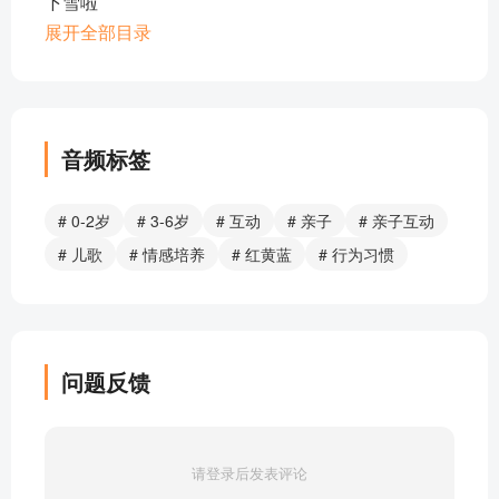
下雪啦
小汽车
展开全部目录
身体歌
小宝宝走呀走
微微笑
走啊走
音频标签
小公鸡
我的小兔子
# 0-2岁
# 3-6岁
# 互动
# 亲子
# 亲子互动
温暖的家
# 儿歌
# 情感培养
# 红黄蓝
# 行为习惯
谁的耳朵长
手拉手好朋友
乐器玩奏曲
拉勾勾
问题反馈
开火车
花儿舞
背小猪
请登录后发表评论
我爱爸爸妈妈