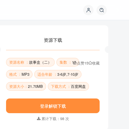
资源下载
资源名称 ：
故事盒（二）
集数 ：
10
点赞
15
收藏
格式 ：
MP3
适合年龄 ：
3-6岁,7-10岁
资源大小：
21.70MB
下载方式 ：
百度网盘
资源下载
登录解锁下载
累计下载：98 次
资源名称 ：
故事盒（二）
集数 ：
10