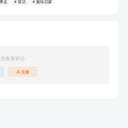
故事盒
# 童话
# 趣味启蒙
录后发表评论
注册