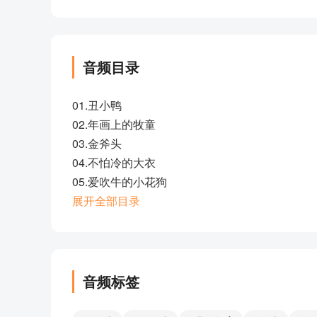
音频目录
01.丑小鸭
02.年画上的牧童
03.金斧头
04.不怕冷的大衣
05.爱吹牛的小花狗
06.杜鹃鸟
展开全部目录
07.聪明的乌龟
08.大公鸡和漏嘴巴
09.猴子捞月亮
10.十二生肖的故事
音频标签
部分目录展示 ▶ 下载后解锁 10 首完整音频