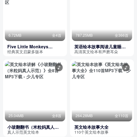
6.72MB
全4首
787.25MB
全366首
Five Little Monkeys
英语绘本故事阅读儿童睡前
Jumping on the Bed
故事
经典英文启蒙多版本
高清英文绘本有声磨耳朵
25.04MB
全8首
264.28MB
全110首
小玻翻翻书（米粒妈真人示
英文绘本故事大全
范）
真人示范英文绘本
110个英文绘本故事