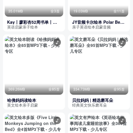
35.01MB
全3首
19.03MB
全11首
Kay丨廖彩杏52周书单丨第
JY音频卡尔绘本 Polar Bear
三周
What Do You Hear公众号：
英语启蒙亲子绘本
亲子英语绘本启蒙音频
家庭亲子教育资源集锦）
369.26MB
全85首
334.73MB
全95首
哈佛妈妈读绘本
贝拉妈妈 | 精选磨耳朵
英文绘本亲子启蒙
经典英文快乐磨耳朵