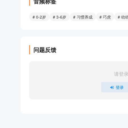
音频标签
我要上幼儿园啦
一起玩真开心
# 0-2岁
# 3-6岁
# 习惯养成
# 巧虎
# 幼
自己也可以
部分目录展示 ▶ 下载后解锁 13 首完整音频
问题反馈
请登
登录