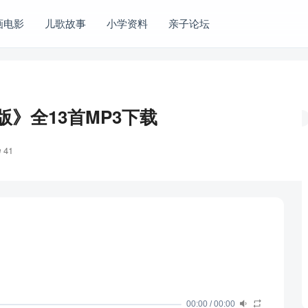
画电影
儿歌故事
小学资料
亲子论坛
》全13首MP3下载
41
00:00
/
00:00