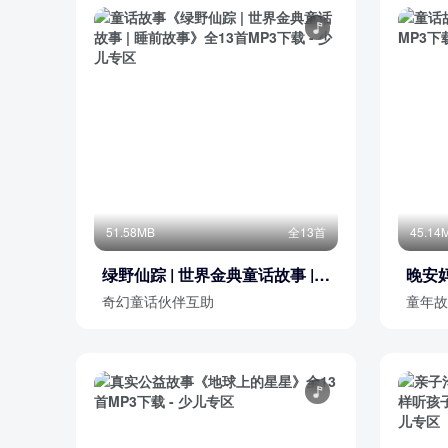
51.58MB
全13首
45.14
绿野仙踪 | 世界金典童话故事 |
晚安
睡前故事
奇幻童话伙伴互助
童年故