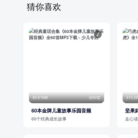
猜你喜欢
80.61MB
全60首
315.2
60本金牌儿童故事乐园音频
坚果
60个经典成长故事
走心读