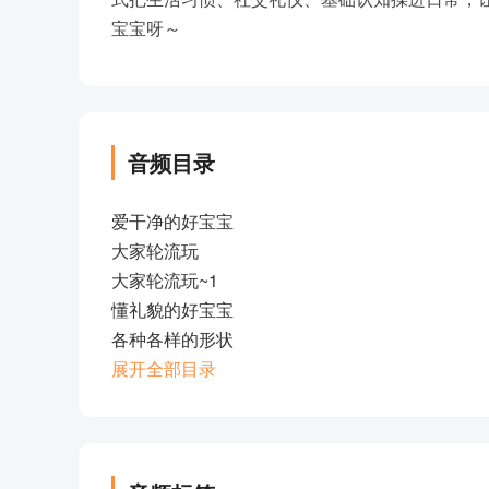
宝宝呀～
音频目录
爱干净的好宝宝
大家轮流玩
大家轮流玩~1
懂礼貌的好宝宝
各种各样的形状
拉钩钩守约定
展开全部目录
我会数数
我会小声一点
我是认知小高手
我是小帮手