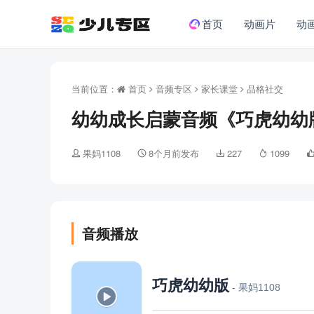
首页
动画片
动
当前位置：
首页
音频专区
家长课堂
品格社交
幼幼成长启蒙音频《巧虎幼幼版
果妈1108
8个月前发布
227
1099
音频播放
巧虎幼幼版
- 果妈1108