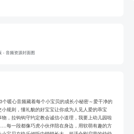
3个暖心音频藏着每个小宝贝的成长小秘密～爱干净的
交小规则，懂礼貌的好宝宝让你成为人见人爱的乖宝
事物，拉钩钩守约定教会诚信小道理，我要上幼儿园啦
……每一段都像巧虎小伙伴陪在身边，用软萌有趣的方
让小宝贝在快乐倾听中悄悄长大，超适合刚启蒙的幼幼