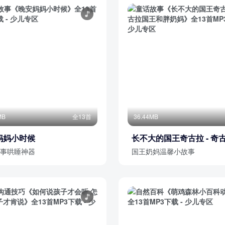
MB
全13首
36.44MB
妈妈小时候
长不大的国王奇古拉 - 奇
王和胖奶妈
事哄睡神器
国王奶妈温馨小故事