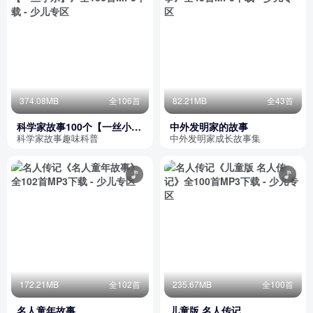
374.08MB
全106首
82.21MB
全43首
科学家故事100个【一丝小
中外发明家的故事
乐】
科学家故事趣味科普
中外发明家成长故事集
172.21MB
全102首
235.67MB
全100首
名人童年故事
儿童版 名人传记