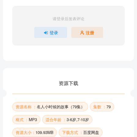
61懂事儿的安徒生
60意志坚定的卢梭
请登录后发表评论
59布朗的左脚
58小牛顿丢马
登录
注册
57小歌德演戏
55天使南丁格尔
54坚强的海伦
53坏小子丘基尔
52哥伦布梦开始的地方
51会分析问题的麦克斯韦
资源下载
50乔丹争取球鞋
部分目录展示 ▶ 下载后解锁 79 首完整音频
资源名称 ：
名人小时候的故事（79集）
集数 ：
79
格式 ：
MP3
适合年龄 ：
3-6岁,7-10岁
资源大小：
109.93MB
下载方式 ：
百度网盘