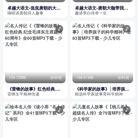
卓越大语文-侃侃唐朝的大V
卓越大语文-唐朝大咖带我飞·
诗人
李白
嘀嗒讲唐朝诗人趣事
趣讲李白传奇一生
159.73MB
全60首
168.91MB
全83首
《雷锋的故事》红色经典.纪
《科学家的故事》│培养孩子
念毛泽东主席题词60周年
的科学精神
雷锋生平精神传递
精选科学家故事育科学精神