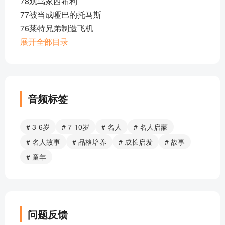
78观鸟家西布利
77被当成哑巴的托马斯
76莱特兄弟制造飞机
75莫扎特的成才
展开全部目录
74自学成才的法拉第
73胆大的汪介
72福特的想像力
71福兰克林哪去了
音频标签
70牛顿的小星星
69爱迪生闯大祸
# 3-6岁
# 7-10岁
# 名人
# 名人启蒙
68爱思考的牛顿
# 名人故事
# 品格培养
# 成长启发
# 故事
67爱因斯坦的镜子
# 童年
66澡堂里的阿基米德
65渴望友情的高尔基
64正义的米勒
63林肯干活赔书
问题反馈
62拜伦的成长