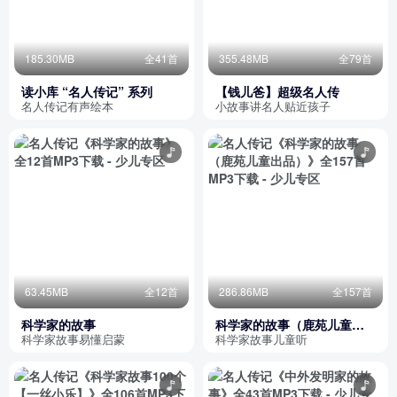
185.30MB
全41首
355.48MB
全79首
读小库 “名人传记” 系列
【钱儿爸】超级名人传
名人传记有声绘本
小故事讲名人贴近孩子
63.45MB
全12首
286.86MB
全157首
科学家的故事
科学家的故事（鹿苑儿童出
品）
科学家故事易懂启蒙
科学家故事儿童听