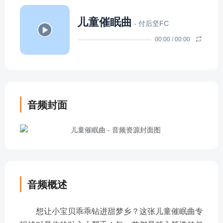
儿童催眠曲
- 付后坚FC
00:00
/
00:00
音频封面
音频概述
想让小宝贝乖乖钻进甜梦乡？这张儿童催眠曲专