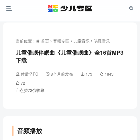
当前位置：
首页
音频专区
儿童音乐
哄睡音乐
儿童催眠伴眠曲《儿童催眠曲》全16首MP3
下载
付后坚FC
8个月前发布
173
1843
72
点赞
72
收藏
音频播放