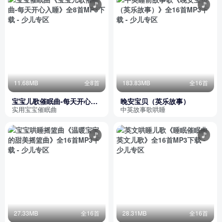
11.68MB
全8首
183.83MB
全16首
宝宝儿歌催眠曲-每天开心入
晚安宝贝（英乐故事）
睡
实用宝宝催眠曲
中英故事歌哄睡
27.33MB
全16首
28.31MB
全16首