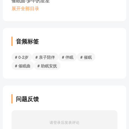
催眠曲-梦中的星星
催眠曲-摇啊摇
展开全部目录
催眠曲-妈妈，我想你了
催眠曲-亲亲小宝宝
催眠曲 - 睡吧，宝贝
催眠曲 - 小宝贝快快睡
音频标签
催眠曲-妈妈，我想你了
催眠曲-梦中小星星
# 0-2岁
# 亲子陪伴
# 伴眠
# 催眠
催眠曲-亲亲宝贝
# 催眠曲
# 助眠安抚
催眠曲-我亲爱的孩子
催眠曲-乖乖睡
催眠曲-小星星
部分目录展示 ▶ 下载后解锁 16 首完整音频
问题反馈
请登录后发表评论