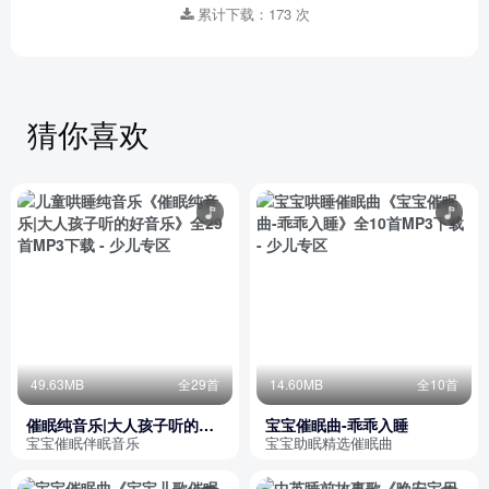
累计下载：173 次
猜你喜欢
49.63MB
全29首
14.60MB
全10首
催眠纯音乐|大人孩子听的好
宝宝催眠曲-乖乖入睡
音乐
宝宝催眠伴眠音乐
宝宝助眠精选催眠曲