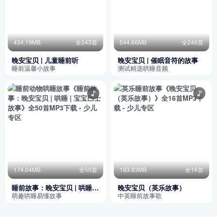
434.19MB
全243首
544.66MB
全246首
晚安宝贝 | 儿童睡前听
晚安宝贝 | 催眠音符的故事
睡前温馨小故事
测试精选哄睡音频
174.04MB
全50首
183.83MB
全16首
睡前故事：晚安宝贝 | 哄睡 |
晚安宝贝（英乐故事）
宝宝巴士故事
萌趣哄睡易懂故事
中英睡前故事歌