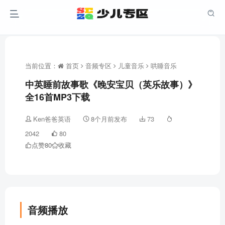
当前位置：
首页
音频专区
儿童音乐
哄睡音乐
中英睡前故事歌《晚安宝贝（英乐故事）》
全16首MP3下载
Ken爸爸英语
8个月前发布
73
2042
80
点赞
80
收藏
音频播放