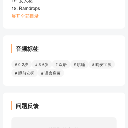
19. 女人花
18. Raindrops
16. Edelweiss 雪绒花
展开全部目录
14. Proud of you
13. Dream a little dream of me
12. Twinkle twinkle little star
10. You are my sunshine
音频标签
9. Over the rainbow
6 A little love
# 0-2岁
# 3-6岁
# 双语
# 哄睡
# 晚安宝贝
4. Sleepsong
# 睡前安抚
# 语言启蒙
3. Mozart's lullaby
2. Brahm's lullby
1. Hush Little baby
部分目录展示 ▶ 下载后解锁 16 首完整音频
问题反馈