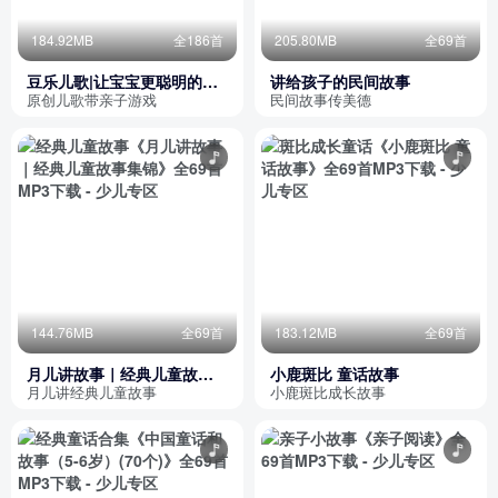
184.92MB
全186首
205.80MB
全69首
豆乐儿歌|让宝宝更聪明的新
讲给孩子的民间故事
儿歌
原创儿歌带亲子游戏
民间故事传美德
144.76MB
全69首
183.12MB
全69首
月儿讲故事｜经典儿童故事
小鹿斑比 童话故事
集锦
月儿讲经典儿童故事
小鹿斑比成长故事