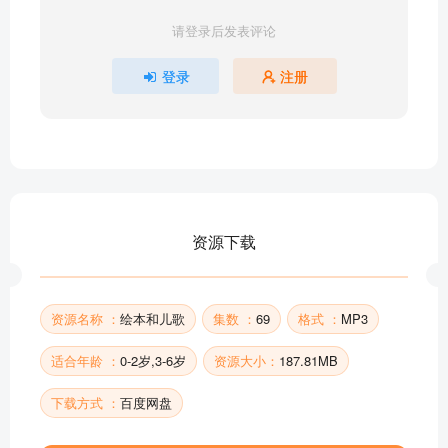
【绘本】噜噜熊的大纸箱
请登录后发表评论
【绘本】土豆音乐会
【绘本】活了100万次的猫
登录
注册
【绘本】小狼孩史蒂夫
【绘本】魔力
【绘本】云彩面包
【绘本】水的旅行
【绘本】会走路的树
【绘本】追风筝的托马斯
资源下载
【绘本】逃家小兔
【绘本】林妮娅最沮丧的想法
部分目录展示 ▶ 下载后解锁 69 首完整音频
资源名称 ：
绘本和儿歌
集数 ：
69
格式 ：
MP3
适合年龄 ：
0-2岁,3-6岁
资源大小：
187.81MB
下载方式 ：
百度网盘