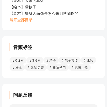
【绘本】大象的算数
【绘本】雪孩子
【绘本】狮身人面像是怎么来到博物馆的
【绘本】恐龙是怎么来到博物馆的
展开全部目录
【绘本】小蛤蟆照镜子
【绘本】三个怪物
【绘本】小狐狸的心思很难猜
【绘本】如果一只熊躲在树后
音频标签
【绘本】蘑菇的100种采法，蘑菇的100种烧法
【绘本】变色龙卡罗
# 0-2岁
# 3-6岁
# 亲子
# 亲子共读
# 儿歌
【绘本】小种子
# 绘本
# 认知启蒙
# 趣味学习
# 逃家小兔
【绘本】魔法亲亲
【绘本】小猫头鹰
【绘本】老鼠，小心！
【绘本】最后一只豹子
问题反馈
【绘本】牙齿大街的新鲜事
【绘本】影子