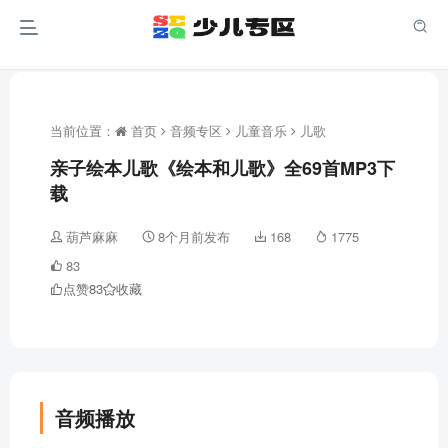
当前位置：
首页
音频专区
儿童音乐
儿歌
亲子绘本儿歌《绘本和儿歌》全69首MP3下
载
葫芦麻麻
8个月前发布
168
1775
83
点赞
83
收藏
音频播放