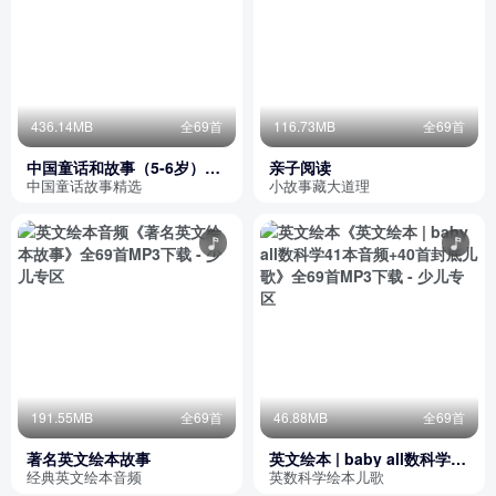
436.14MB
全69首
116.73MB
全69首
中国童话和故事（5-6岁）
亲子阅读
(70个)
中国童话故事精选
小故事藏大道理
191.55MB
全69首
46.88MB
全69首
著名英文绘本故事
英文绘本 | baby all数科学41
本音频+40首封底儿歌
经典英文绘本音频
英数科学绘本儿歌