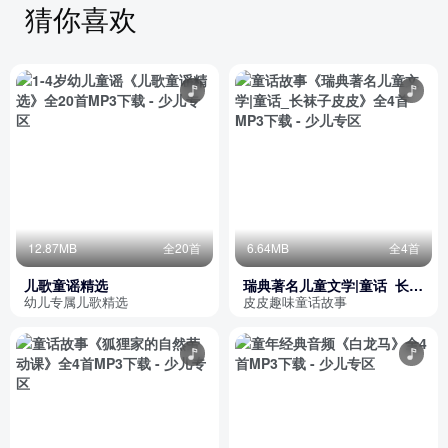
猜你喜欢
12.87MB
全20首
6.64MB
全4首
儿歌童谣精选
瑞典著名儿童文学|童话_长袜
子皮皮
幼儿专属儿歌精选
皮皮趣味童话故事