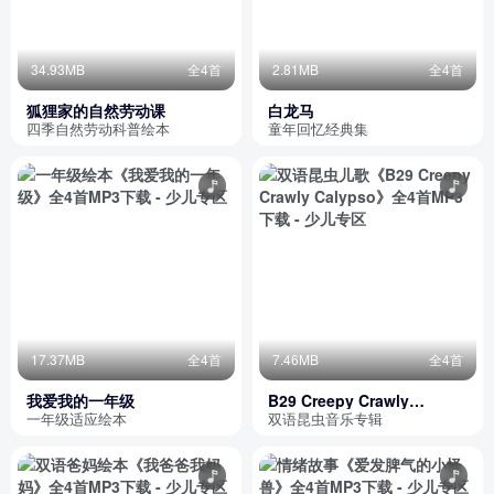
34.93MB
全4首
2.81MB
全4首
狐狸家的自然劳动课
白龙马
四季自然劳动科普绘本
童年回忆经典集
17.37MB
全4首
7.46MB
全4首
我爱我的一年级
B29 Creepy Crawly
Calypso
一年级适应绘本
双语昆虫音乐专辑