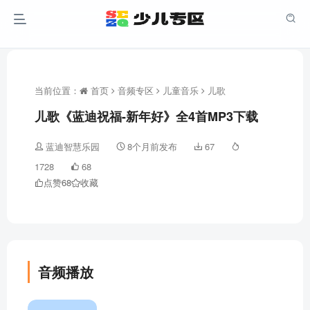
当前位置：
首页
音频专区
儿童音乐
儿歌
儿歌《蓝迪祝福-新年好》全4首MP3下载
蓝迪智慧乐园
8个月前发布
67
1728
68
点赞
68
收藏
音频播放