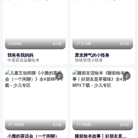
6.85MB
全4首
17.21MB
全4首
我爸爸我妈妈
爱发脾气的小怪兽
中英双语温馨绘本
情绪管理小怪兽
67.95MB
全4首
17.09MB
全4首
小雅的茶话会（一个闲聊）
睡前绘本故事丨好朋友是草