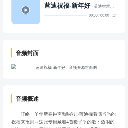
蓝迪祝福-新年好
- 蓝迪智慧乐园
00:00
/
00:00
音频封面
音频概述
叮咚！羊年新春钟声敲响啦✨蓝迪揣着满当当的
祝福来报到～这张专辑藏着4首暖乎乎的歌：热闹的