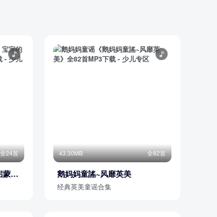
全24首
43.30MB
全82首
启蒙童
鹅妈妈童謠~风靡英美
经典英美童谣合集