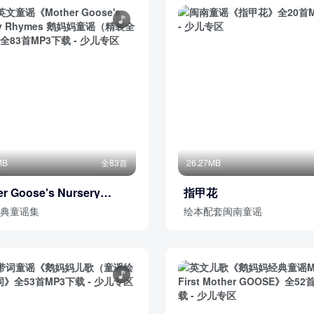
MB
全83首
26.27MB
er Goose's Nursery
指甲花
mes 鹅妈妈童谣（精装全3
典童谣集
绘本配套闽南童谣