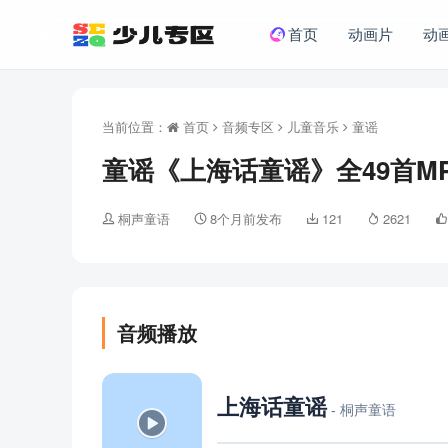
首页
动画片
动
当前位置：
首页
音频专区
儿童音乐
童谣
童谣《上海话童谣》全49首M
桐声童语
8个月前发布
121
2621
音频播放
上海话童谣
- 桐声童语