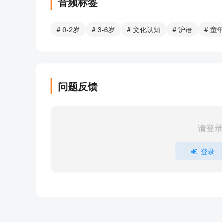
音频标签
19.小三子
21.笃笃笃 卖糖粥
# 0-2岁
# 3-6岁
# 文化认知
# 沪语
# 童
22.落雨喽
23.抬轿子歌
25.金锁银锁
26.接口令
问题反馈
27.木头人
29.美丽的姑娘
30.小兔子乖乖
请登
31.嗳唷哇
34.萤火虫 夜夜红
登录
36.都是好孩子
40.敲洋钉
44.宁波人格小菜
45.学样
47.孙中山 活转来