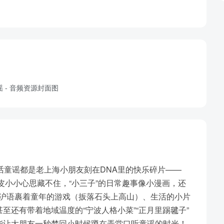
话童谣都是老上海小朋友刻在DNA里的快乐碎片——
调皮小小心思藏不住，“小三子”的日常趣事像小漫画，还
软糯沪语裹着童年的游戏（扳落石头上高山）、生活的小片
至还有带着地域温度的“宁波人格小菜”“正月里踢毽子”
能让大朋友一秒梦回小时候蹲在弄堂口听童谣的时光！