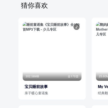
48.一个大 一个小
猜你喜欢
49.月亮歌
50.正月里来踢毽子
52.妖魔鬼怪消灭光
部分目录展示 ▶ 下载后解锁 49 首完整音频
302.58MB
全170首
25.60
宝贝睡前故事
My Ve
亲子暖心童谣集
经典鹅