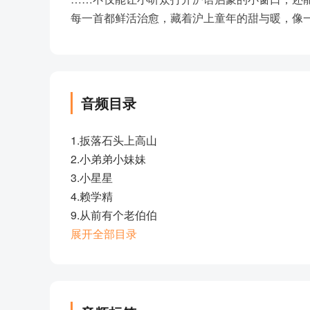
每一首都鲜活治愈，藏着沪上童年的甜与暖，像
音频目录
1.扳落石头上高山
2.小弟弟小妹妹
3.小星星
4.赖学精
9.从前有个老伯伯
11.从前有座庙
展开全部目录
13.山里有只猫
15.墙上挂面鼓
17.一只小花狗
18.陆老头