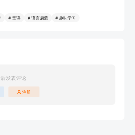
年
# 童谣
# 语言启蒙
# 趣味学习
录后发表评论
注册