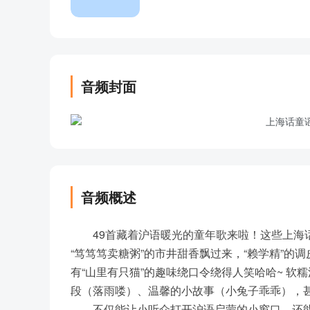
音频封面
音频概述
49首藏着沪语暖光的童年歌来啦！这些上海
“笃笃笃卖糖粥”的市井甜香飘过来，“赖学精”的
有“山里有只猫”的趣味绕口令绕得人笑哈哈~ 
段（落雨喽）、温馨的小故事（小兔子乖乖），甚
……不仅能让小听众打开沪语启蒙的小窗口，还