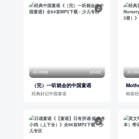
40.09MB
全64首
35.59
（完）一听就会的中国童谣
Moth
Rhy
经典好记中国童谣
精装经
册）