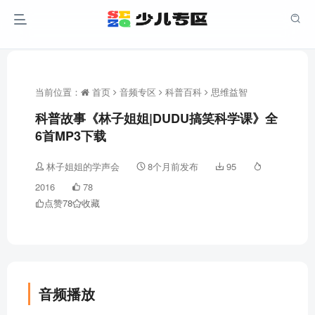
当前位置：
首页
音频专区
科普百科
思维益智
科普故事《林子姐姐|DUDU搞笑科学课》全
6首MP3下载
林子姐姐的学声会
8个月前发布
95
2016
78
点赞
78
收藏
音频播放