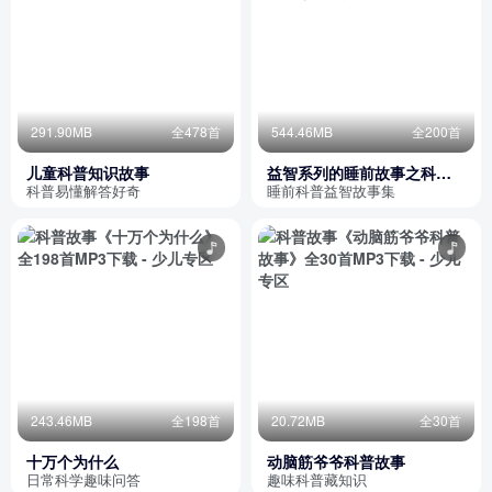
291.90MB
全478首
544.46MB
全200首
儿童科普知识故事
益智系列的睡前故事之科普
故事
科普易懂解答好奇
睡前科普益智故事集
243.46MB
全198首
20.72MB
全30首
十万个为什么
动脑筋爷爷科普故事
日常科学趣味问答
趣味科普藏知识