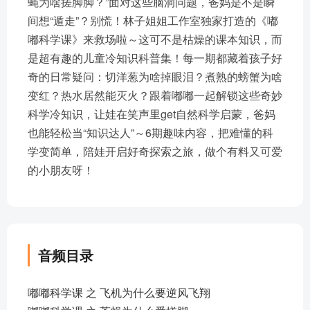
蝇为啥搓脚脚？”面对这些脑洞问题，爸妈是不是瞬
间想“遁走”？别慌！林子姐姐工作室独家打造的《嘟
嘟科学课》来救场啦～这可不是枯燥的课本知识，而
是超有趣的儿童冷知识科普集！每一期都藏着孩子好
奇的日常疑问：切洋葱为啥掉眼泪？煮熟的螃蟹为啥
变红？热水居然能灭火？跟着嘟嘟一起解锁这些奇妙
科学冷知识，让娃在笑声里get自然科学启蒙，爸妈
也能轻松当“知识达人”～6期趣味内容，把难懂的科
学变简单，陪娃开启好奇探索之旅，做个有料又可爱
的小朋友呀！
音频目录
嘟嘟科学课 之 飞机为什么要逆风飞翔