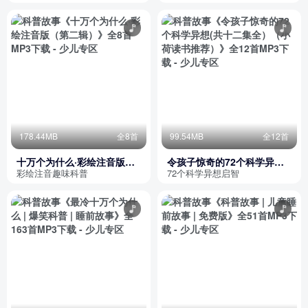
178.44MB
全8首
99.54MB
全12首
十万个为什么·彩绘注音版
令孩子惊奇的72个科学异想
（第二辑）
(共十二集全）（小荷读书推
彩绘注音趣味科普
72个科学异想启智
荐）