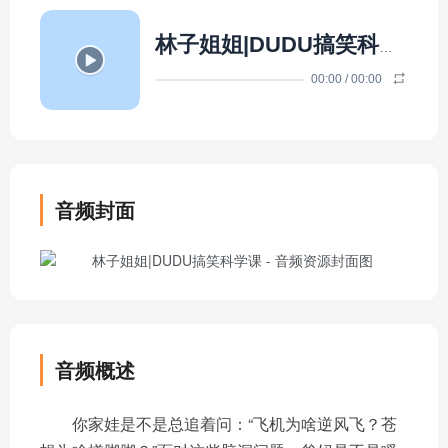
林子姐姐|DUDU搞笑科学课
-
00:00
/
00:00
音频封面
音频概述
你家娃是不是总追着问：“飞机为啥逆风飞？苍