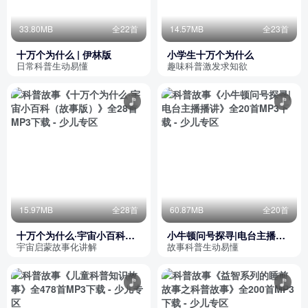
33.80MB
全22首
14.57MB
全23首
十万个为什么 | 伊林版
小学生十万个为什么
日常科普生动易懂
趣味科普激发求知欲
15.97MB
全28首
60.87MB
全20首
十万个为什么·宇宙小百科
小牛顿问号探寻|电台主播播
（故事版）
讲
宇宙启蒙故事化讲解
故事科普生动易懂