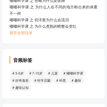
嘟嘟科学课 之 苍蝇为什么爱搓脚
嘟嘟科学课 之 为什么人在不同的地方称出来的体重
不一样
嘟嘟科学课 之 切洋葱为什么会流泪
嘟嘟科学课 之 为什么煮熟的螃蟹会变红
嘟嘟科学课 之 热水也可以灭火吗
展开全部目录
部分目录展示 ▶ 下载后解锁 6 首完整音频
音频标签
# 3-6岁
# 7-10岁
# 儿童
# 嘟嘟科学课
# 好奇激发
# 科学启蒙
# 科普
# 趣味
# 趣味认知