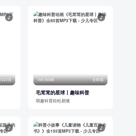
全222首
168.56MB
全85首
毛茸茸的星球丨趣味科普
萌趣科普轻松易懂