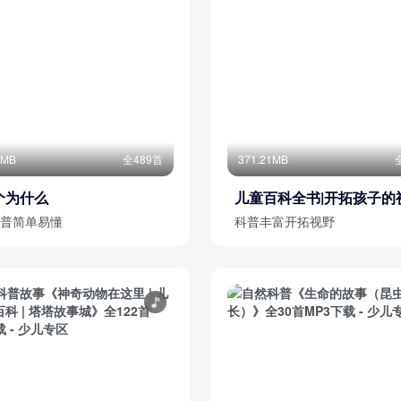
5MB
全489首
371.21MB
个为什么
儿童百科全书|开拓孩子的
普简单易懂
科普丰富开拓视野