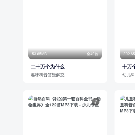
53.65MB
全40首
302.6
二十万个为什么
十万
趣味科普答疑解惑
幼儿科