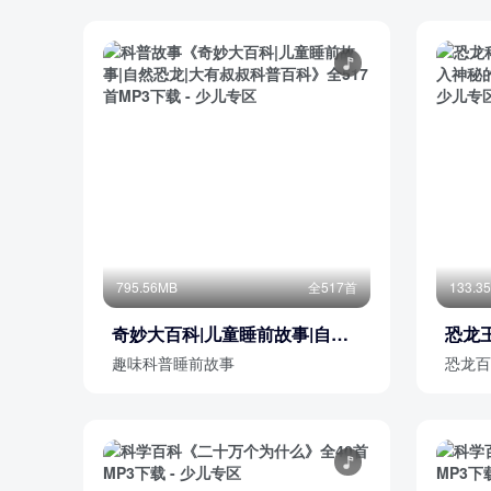
诺弟自然博物馆_CD04_12害羞小公主(蕃茄)
诺弟自然博物馆_CD04_13百变大将军(马铃薯)
部分目录展示 ▶ 下载后解锁 122 首完整音频
795.56MB
全517首
133.3
奇妙大百科|儿童睡前故事|自然
恐龙
恐龙|大有叔叔科普百科
的恐
趣味科普睡前故事
恐龙百