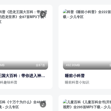
5MB
全87首
492.95MB
王国大百科：带你进入神秘
睡前小科普
龙世界
科趣味科普
睡前科普小知识