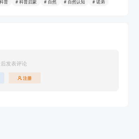
 科普
# 科普启蒙
# 自然
# 自然认知
# 诺弟
录后发表评论
注册