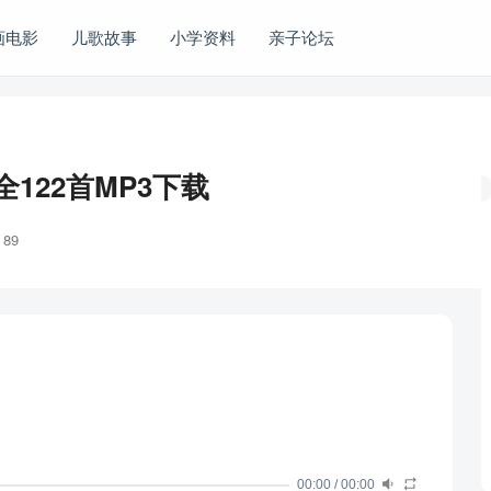
画电影
儿歌故事
小学资料
亲子论坛
122首MP3下载
89
00:00
/
00:00