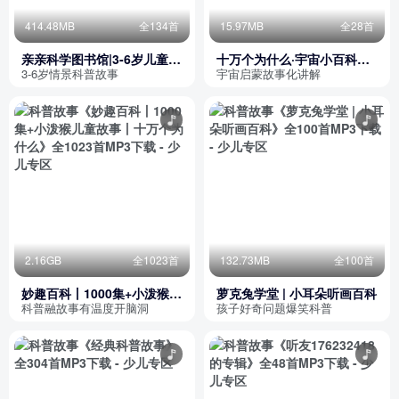
414.48MB
全134首
15.97MB
全28首
亲亲科学图书馆|3-6岁儿童科
十万个为什么·宇宙小百科
普故事|十万个为什么
（故事版）
3-6岁情景科普故事
宇宙启蒙故事化讲解
2.16GB
全1023首
132.73MB
全100首
妙趣百科丨1000集+小泼猴儿
萝克兔学堂 | 小耳朵听画百科
童故事丨十万个为什么
科普融故事有温度开脑洞
孩子好奇问题爆笑科普