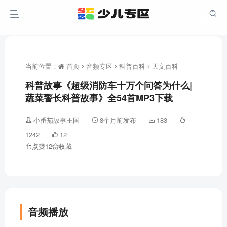
当前位置：
首页
音频专区
科普百科
天文百科
科普故事《超级消防车十万个问答为什么|
蔬菜警长科普故事》全54首MP3下载
小番茄故事王国
8个月前发布
183
1242
12
点赞
12
收藏
音频播放