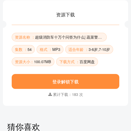
飞船出发02 | 超级消防车·蔬菜警长号
环绕土星环1 | 超级消防车·蔬菜警长号
资源下载
环绕土星环2 | 超级消防车·蔬菜警长号
部分目录展示 ▶ 下载后解锁 54 首完整音频
资源名称 ：
超级消防车十万个问答为什么| 蔬菜警长科普故事
集数 ：
54
格式 ：
MP3
适合年龄 ：
3-6岁,7-10岁
资源大小：
100.07MB
下载方式 ：
百度网盘
登录解锁下载
累计下载：183 次
猜你喜欢