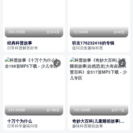
308.29MB
全304首
72.56MB
全48首
经典科普故事
听友176232418的专辑
日常科普解答好奇
提问启发趣味科普
243.46MB
全198首
795.56MB
全517首
十万个为什么
奇妙大百科|儿童睡前故事|自
然恐龙|大有叔叔科普百科
日常科学趣味问答
趣味科普睡前故事