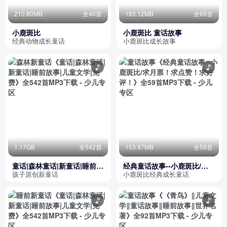
210.80MB
全46首
183.12MB
全69首
小鹿斑比
小鹿斑比 童话故事
经典动物成长童话
小鹿斑比成长故事
1.17GB
全542首
153.97MB
全59首
童话|森林童话|新童话|睡前故
经典童话故事--小鹿斑比/求
事|儿童文学|免费
月票！求点赞！求好评！
孩子原创新童话
小鹿斑比经典成长童话