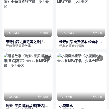
26.12MB
全49首
137.27MB
全49首
绿野仙踪之奥芝国之旅|儿童|
绿野仙踪 免费版本 经典名著
名著|奇幻|宝宝|哄睡
奇幻冒险
经典童话冒险故事
经典名著奇幻冒险
292.00MB
全142首
47.75MB
全22首
晚安~宝贝|睡前故事|童话|寓
小鹿斑比