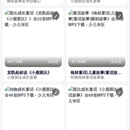
言
睡前故事多类型暖心
小鹿斑比成长故事
66.71MB
全22首
87.06MB
全26首
龙凯叔叔说《小鹿斑比》
格林童话|儿童故事|童话故事|
睡前故事
小鹿斑比成长故事
经典格林童话故事集