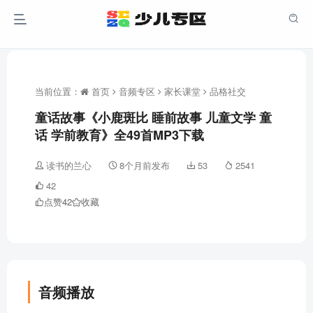
当前位置：
首页
音频专区
家长课堂
品格社交
童话故事《小鹿斑比 睡前故事 儿童文学 童
话 学前教育》全49首MP3下载
读书的兰心
8个月前发布
53
2541
42
点赞
42
收藏
音频播放