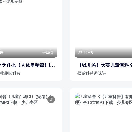
MB
全80首
27.44MB
个为什么【人体奥秘篇】|趣
【钱儿爸】大英儿童百科
普|儿童百科知识
秘趣味科普
权威科普趣味讲