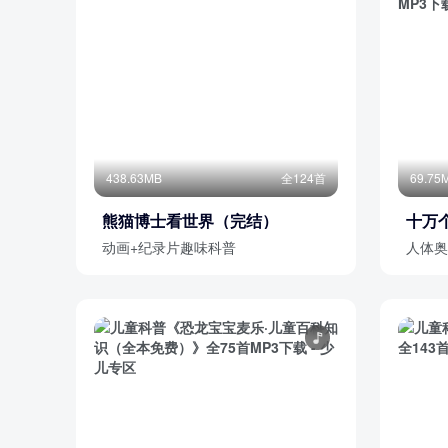
438.63MB
全124首
69.75
熊猫博士看世界（完结）
十万
味科
动画+纪录片趣味科普
人体奥