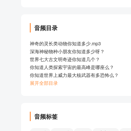
音频目录
神奇的灵长类动物你知道多少.mp3
深海神秘物种小朋友你知道多少呀？
世界七大古文明奇迹你知道几个？
你知道人类探索宇宙的最高峰是哪座么？
你知道世界上威力最大核武器有多恐怖么？
你知道史前鲸鱼是两栖动物吗？
展开全部目录
那些消失的史前巨鲨你了解多少？
史前巨鳄你了解多少？
史前大象你知道多少？
人类探索最高的山有多高？
音频标签
海底最深有多深？
宇宙从最小到最大