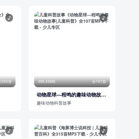
全350首
398.43MB
全107首
动物星球—程鸣的趣味动物故事|
儿童科普
趣味动物科普故事