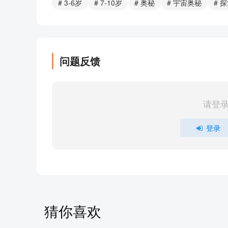
# 3-6岁
# 7-10岁
# 奥秘
# 宇宙奥秘
# 
地下1万米有什么？
部分目录展示 ▶ 下载后解锁 13 首完整音频
问题反馈
请登
登录
猜你喜欢