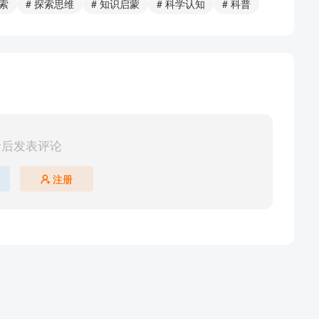
探索
# 探索思维
# 知识启蒙
# 科学认知
# 科普
录后发表评论
注册