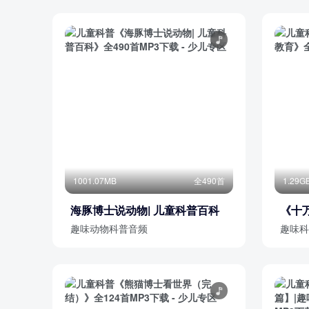
1001.07MB
全490首
1.29G
海豚博士说动物| 儿童科普百科
《十
趣味动物科普音频
趣味科