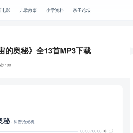
画电影
儿歌故事
小学资料
亲子论坛
的奥秘》全13首MP3下载
100
奥秘
- 科普拾光机
00:00
/
00:00