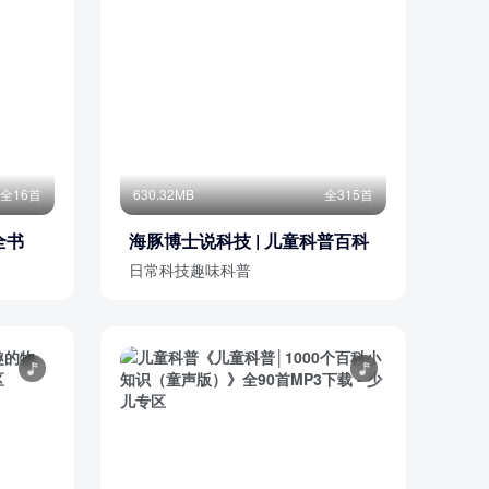
全16首
630.32MB
全315首
全书
海豚博士说科技 | 儿童科普百科
日常科技趣味科普