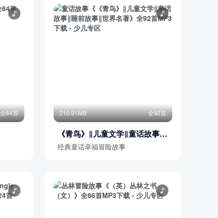
全84首
210.91MB
全92首
《青鸟》‖儿童文学‖童话故事‖
睡前故事‖世界名著
经典童话幸福冒险故事