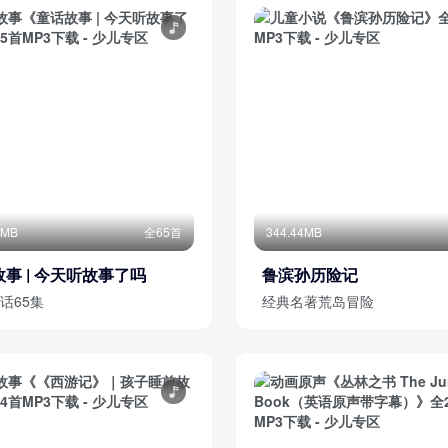
4MB
全65首
344.44MB
事 | 今天听故事了吗
鲁滨孙历险记
话65集
经典名著荒岛冒险