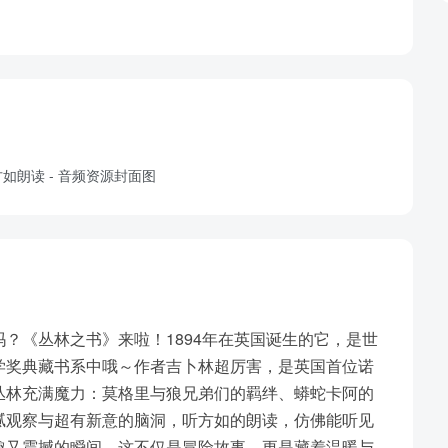
？《丛林之书》来啦！1894年在英国诞生的它，是世
学奖典藏书系中哦～作者吉卜林超厉害，是英国首位诺
丛林充满魔力：莫格里与狼兄弟们的羁绊、蟒蛇卡阿的
腻观察与超有新意的脑洞，听方如的朗读，仿佛能听见
趣又震撼的瞬间。这不仅是冒险故事，更是藏着温暖与