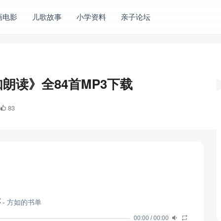
画电影
儿歌故事
小学资料
亲子论坛
朗读》全84首MP3下载
83
读
- 方如的书单
00:00
/
00:00