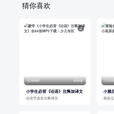
4让丛林进入2
猜你喜欢
4让丛林进入3
4让丛林进入4
4让丛林进入5
部分目录展示 ▶ 下载后解锁 84 首完整音频
52.68MB
全84首
175.5
小学生必背《论语》注释加译文
小雅
论语节选含注释译文
原创儿