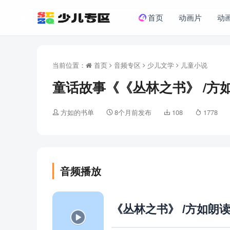
首页
动画片
动
当前位置：
首页
音频专区
少儿文学
儿童小说
童话故事《《丛林之书》 /方如
方如的书单
8个月前发布
108
1778
音频播放
《丛林之书》 /方如朗