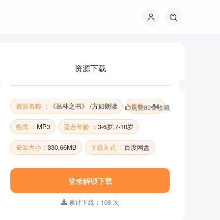
资源下载
资源名称 ：
《丛林之书》 /方如朗读
集数 ：
84
点赞
83
收藏
格式 ：
MP3
适合年龄 ：
3-6岁,7-10岁
资源大小：
330.66MB
下载方式 ：
百度网盘
资源下载
登录解锁下载
累计下载：108 次
资源名称 ：
《丛林之书》 /方如朗读
集数 ：
84