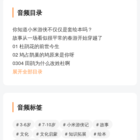
音频目录
你知道小米游侠不仅仅是套绘本吗？
故事从一场看似很平常的春游开始穿越了
01 杜鹃花的前世今生
02 鸠占鹊巢的鸠原来是你呀
0304 田鹃为什么改姓杜啊
0506 说，你到底叫啥名儿？
展开全部目录
07 08 道士与花仙子
09 说鸟语的钟
10 古代计时 和 浑天仪
011 吃出花样来
音频标签
012 013 花神不是一位神，而是一个团队
014 015 花神PK花仙 谁更厉害？
# 3-6岁
# 7-10岁
# 小米游侠记
# 故事
016 送神不难 之 芒种送花神
# 文化
# 文化启蒙
# 知识拓展
# 绘本
017 青梅泡酒论英雄