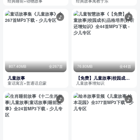
叔
经典睡前+动物故事
经典故事寓教于乐
807.40MB
全267首
76.80MB
全44首
儿童故事
【免费】儿童故事|校园成长|
品格培养|好听还增知识
童话寓言+普通话启蒙
儿童故事增知识