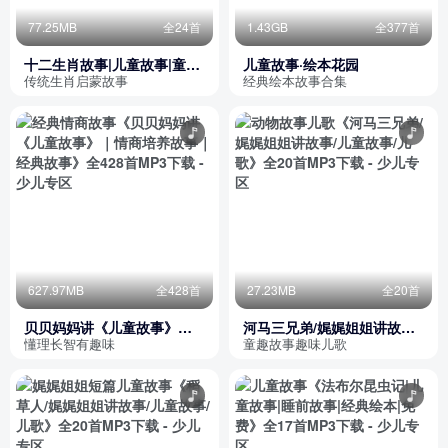
77.25MB
全24首
1.43GB
全377首
十二生肖故事|儿童故事|童话
儿童故事·绘本花园
故事|睡前故事
传统生肖启蒙故事
经典绘本故事合集
627.97MB
全428首
27.23MB
全20首
贝贝妈妈讲《儿童故事》｜
河马三兄弟/娓娓姐姐讲故事/
情商培养故事｜经典故事
儿童故事/儿歌
懂理长智有趣味
童趣故事趣味儿歌