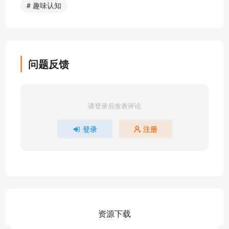
# 趣味认知
018 一个醉人的故事
019 好吃的真菌
020 风水宝地
021 高僧coslpay乞丐
问题反馈
022 人不可貌相 海水不可斗量
杜鹃仙子再见-何时再相见？（杜鹃花完）
部分目录展示 ▶ 下载后解锁 20 首完整音频
请登录后发表评论
登录
注册
资源下载