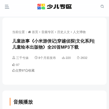
当前位置：
首页
音频专区
历史人文
人文博物
儿童故事《小米游侠记|穿越侦探|文化系列|
儿童绘本出版物》全20首MP3下载
三千兮妹
8个月前发布
220
2632
97
点赞
97
收藏
音频播放