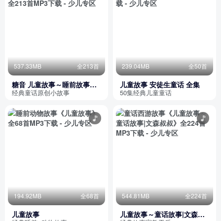
537.33MB
全213首
239.04MB
全50首
糖音 儿童故事～睡前故事～
儿童故事 安徒生童话 全集
绘本故事
经典童话原创小故事
50集经典儿童童话
194.92MB
全68首
544.81MB
全224首
儿童故事
儿童故事～童话故事|文森叔